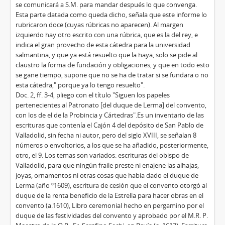
se comunicará a S.M. para mandar después lo que convenga.
Esta parte datada como queda dicho, señala que este informe lo
rubricaron doce (cuyas rúbricas no aparecen). Al margen
izquierdo hay otro escrito con una rúbrica, que es la del rey, e
indica el gran provecho de esta cátedra para la universidad
salmantina, y que ya está resuelto que la haya, solo se pide al
claustro la forma de fundación y obligaciones, y que en todo esto
se gane tiempo, supone que no se ha de tratar si se fundara o no
esta cátedra," porque ya lo tengo resuelto".
Doc. 2, ff. 3-4, pliego con el título "Siguen los papeles
pertenecientes al Patronato [del duque de Lerma] del convento,
con los de el de la Probincia y Cártedras".Es un inventario de las
escrituras que contenía el Cajón 4 del depósito de San Pablo de
Valladolid, sin fecha ni autor, pero del siglo XVIII, se señalan 8
números o envoltorios, a los que se ha añadido, posteriormente,
otro, el 9. Los temas son variados: escrituras del obispo de
Valladolid, para que ningún fraile preste ni enajene las alhajas,
joyas, ornamentos ni otras cosas que había dado el duque de
Lerma (año º1609), escritura de cesión que el convento otorgó al
duque de la renta beneficio de la Estrella para hacer obras en el
convento (a.1610), Libro ceremonial hecho en pergamino por el
duque de las festividades del convento y aprobado por el M.R. P.