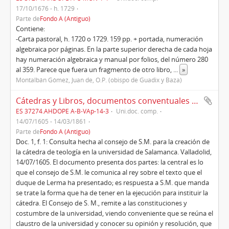
17/10/1676 - h. 1729
Parte de
Fondo A (Antiguo)
Contiene:
-Carta pastoral, h. 1720 o 1729. 159 pp. + portada, numeración
algebraica por páginas. En la parte superior derecha de cada hoja
hay numeración algebraica y manual por folios, del número 280
al 359. Parece que fuera un fragmento de otro libro,
...
»
Montalbán Gómez, Juan de, O.P. (obispo de Guadix y Baza)
Cátedras y Libros, documentos conventuales (1605-1861)
ES 37274.AHDOPE A-B-VAp-14-3
Uni.doc. comp.
14/07/1605 - 14/03/1861
Parte de
Fondo A (Antiguo)
Doc. 1, f. 1: Consulta hecha al consejo de S.M. para la creación de
la cátedra de teología en la universidad de Salamanca. Valladolid,
14/07/1605. El documento presenta dos partes: la central es lo
que el consejo de S.M. le comunica al rey sobre el texto que el
duque de Lerma ha presentado; es respuesta a S.M. que manda
se trate la forma que ha de tener en la ejecución para instituir la
cátedra. El Consejo de S. M., remite a las constituciones y
costumbre de la universidad, viendo conveniente que se reúna el
claustro de la universidad y conocer su opinión y resolución, que