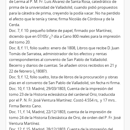
de Lerma al P. M. Fr. Luis Álvarez de Santa Rosa, catedrático de
prima de la universidad de Valladolid, cuando pidió propuestos
para la cátedra de prima, creyendo la podía vacar. No ha perdido
el afecto que le tenía y tiene; firma Nicolás de Córdova y de la
Cerda.
Doc. 7, f. 10: pequeño billete de papel, firmado por Martínez,
diciendo que en 07/05/ ¿? día a Cano 800 reales para la impresión
del tomo 20.
Doc. 8, f. 11, folio suelto: enero de 1808, Libros que recibe D. Juan
Tomás de Sarratea, administrador de los efectos y rentas
correspondientes al convento de San Pablo de Valladolid.
Becerro y diarios de cuentas. Se añaden otros recibidos en 21 y
22 de febrero (¿1808?).
Doc. 9, f. 12, folio suelto, lista de libros de la procuración y obras
pías en el convento de San Pablo de Valladolid, sin fecha ni firma.
Doc. 10, f. 13: Madrid, 29/03/1803, Cuenta de la impresión del
tomo 23 de la Historia eclesiástica del cardenal Orsi, traducida
por el P. N. Fr. José Ventura Martínez. Costó 4.554 rs,. y 17 mrs..
Firma Benito Cano.
Doc. 11, f. 14, Madrid, 22/12/1803, cuenta de la impresión de
tomo 24 de la Historia Eclesiástica de Orsi, de orden del P. Fr. José
Ventura Martínez.
Doc. 12, f. 15, Madrid, 28/12/1803, Cuenta de la impresión del