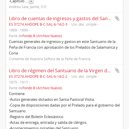
-Capítulo
...
»
Andreu Sala, Jaime, O.P.
Libro de cuentas de ingresos y gastos del Santuario de la Virgen de la Peña de Francia (1869-1890)
ES 37274.AHDOPE B-C-SAL-b-14/2-3
Uni. doc. simple
1869 - 1890
Parte de
Fondo B (Archivo Nuevo)
Cuentas generales de ingresos y gastos en este Santuario de la
Peña de Francia con aprobación de los Prelados de Salamanca y
Coria.
Convento de Nuestra Señora de la Peña de Francia
Libro de régimen del Santuario de la Virgen de la Peña de Francia
ES 37274.AHDOPE B-C-SAL-b-14/2-2
Uni. doc. simple
1875 - 1917
Parte de
Fondo B (Archivo Nuevo)
Contiene:
-Autos generales dictados en Santa Pastoral Visita.
-Copia de disposiciones dadas por el Prelado para el gobierno del
Santuario.
-Registro del Boletín Eclesiástico.
-Actas de entrega, entrada y salida de clérigos.
-Acontecimientos notables del Santuario.