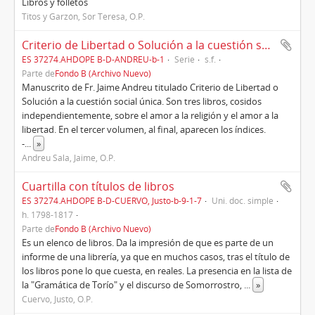
Libros y folletos
Titos y Garzón, Sor Teresa, O.P.
Criterio de Libertad o Solución a la cuestión social única
ES 37274.AHDOPE B-D-ANDREU-b-1
Serie
s.f.
Parte de
Fondo B (Archivo Nuevo)
Manuscrito de Fr. Jaime Andreu titulado Criterio de Libertad o
Solución a la cuestión social única. Son tres libros, cosidos
independientemente, sobre el amor a la religión y el amor a la
libertad. En el tercer volumen, al final, aparecen los índices.
-
...
»
Andreu Sala, Jaime, O.P.
Cuartilla con títulos de libros
ES 37274.AHDOPE B-D-CUERVO, Justo-b-9-1-7
Uni. doc. simple
h. 1798-1817
Parte de
Fondo B (Archivo Nuevo)
Es un elenco de libros. Da la impresión de que es parte de un
informe de una librería, ya que en muchos casos, tras el título de
los libros pone lo que cuesta, en reales. La presencia en la lista de
la "Gramática de Torío" y el discurso de Somorrostro,
...
»
Cuervo, Justo, O.P.