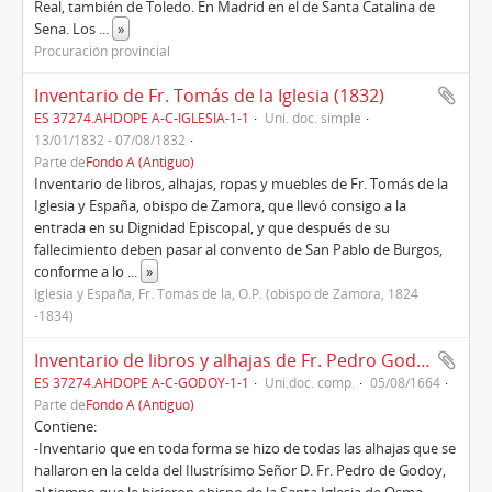
Real, también de Toledo. En Madrid en el de Santa Catalina de
Sena. Los
...
»
Procuración provincial
Inventario de Fr. Tomás de la Iglesia (1832)
ES 37274.AHDOPE A-C-IGLESIA-1-1
Uni. doc. simple
13/01/1832 - 07/08/1832
Parte de
Fondo A (Antiguo)
Inventario de libros, alhajas, ropas y muebles de Fr. Tomás de la
Iglesia y España, obispo de Zamora, que llevó consigo a la
entrada en su Dignidad Episcopal, y que después de su
fallecimiento deben pasar al convento de San Pablo de Burgos,
conforme a lo
...
»
Iglesia y España, Fr. Tomás de la, O.P. (obispo de Zamora, 1824
-1834)
Inventario de libros y alhajas de Fr. Pedro Godoy y su transcripción (1664)
ES 37274.AHDOPE A-C-GODOY-1-1
Uni.doc. comp.
05/08/1664
Parte de
Fondo A (Antiguo)
Contiene:
-Inventario que en toda forma se hizo de todas las alhajas que se
hallaron en la celda del Ilustrísimo Señor D. Fr. Pedro de Godoy,