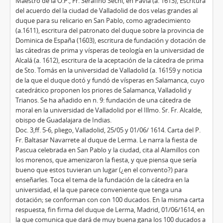
Maestro de la O.P., Fr. Serafino Sechi, en Pavía (a. 1613), Escritura
del acuerdo del la ciudad de Valladolid de dos velas grandes al
duque para su relicario en San Pablo, como agradecimiento
(a.1611), escritura del patronato del duque sobre la provincia de
Dominica de España (1603), escritura de fundación y dotación de
las cátedras de prima y vísperas de teología en la universidad de
Alcalá (a. 1612), escritura de la aceptación de la cátedra de prima
de Sto. Tomás en la universidad de Valladolid (a. 16159 y noticia
de la que el duque dotó y fundó de vísperas en Salamanca, cuyo
catedrático proponen los priores de Salamanca, Valladolid y
Trianos. Se ha añadido en n. 9: fundación de una cátedra de
moral en la universidad de Valladolid por el Illmo. Sr. Fr. Alcalde,
obispo de Guadalajara de Indias.
Doc. 3,ff. 5-6, pliego, Valladolid, 25/05 y 01/06/ 1614. Carta del P.
Fr. Baltasar Navarrete al duque de Lerma. Le narra la fiesta de
Pascua celebrada en San Pablo y la ciudad, cita al Alamillos con
los morenos, que amenizaron la fiesta, y que piensa que sería
bueno que estos tuvieran un lugar (¿en el convento?) para
enseñarles. Toca el tema de la fundación de la cátedra en la
universidad, el la que parece conveniente que tenga una
dotación; se conforman con con 100 ducados. En la misma carta
respuesta, fin firma del duque de Lerma, Madrid, 01/06/1614, en
la que comunica que dará de muy buena gana los 100 ducados a