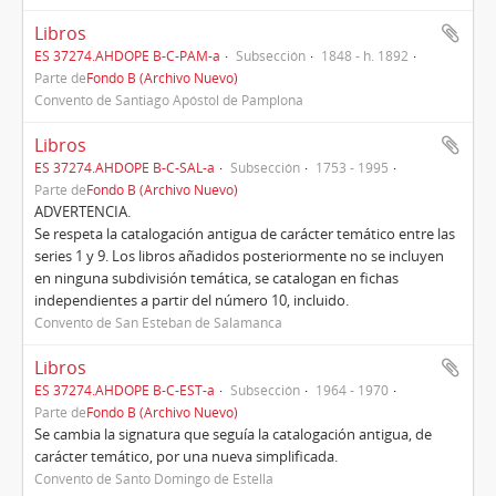
Libros
ES 37274.AHDOPE B-C-PAM-a
Subsección
1848 - h. 1892
Parte de
Fondo B (Archivo Nuevo)
Convento de Santiago Apóstol de Pamplona
Libros
ES 37274.AHDOPE B-C-SAL-a
Subsección
1753 - 1995
Parte de
Fondo B (Archivo Nuevo)
ADVERTENCIA.
Se respeta la catalogación antigua de carácter temático entre las
series 1 y 9. Los libros añadidos posteriormente no se incluyen
en ninguna subdivisión temática, se catalogan en fichas
independientes a partir del número 10, incluido.
Convento de San Esteban de Salamanca
Libros
ES 37274.AHDOPE B-C-EST-a
Subsección
1964 - 1970
Parte de
Fondo B (Archivo Nuevo)
Se cambia la signatura que seguía la catalogación antigua, de
carácter temático, por una nueva simplificada.
Convento de Santo Domingo de Estella