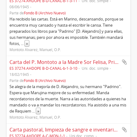
ES 37274.AHDOPE B-D-CANAL-b-1-3-11
Uni. doc. simple
08/06/1945
Parte de
Fondo B (Archivo Nuevo)
Ha recibido las cartas. Está en Marino, descansando, porque se
encuentra muy cansado y hasta el escribir le cansa. Tiene
preparados los libros para "Padrino" [D. Alejandro] y para ellas,
sus hermanas; pero por ahora es imposible. También mandará
fotos,
...
»
Montoto Álvarez, Manuel, O.P.
Carta del P. Montoto a la Madre Sor Felisa, Priora de Mieres, hermana del P. Maximiliano (1945)
ES 37274.AHDOPE B-D-CANAL-b-1-3-10
Uni. doc. simple
18/02/1945
Parte de
Fondo B (Archivo Nuevo)
Se alegra de la mejoría de D. Alejandro, su hermano "Padrino".
Espera que Marujina mejore de su enfermedad. Manda
recordatorios de la muerte. Narra a las autoridades a quienes ha
mandado o va a mandar los recordatorios. Ha asistido a una mis
de Requiem
...
»
Montoto Álvarez, Manuel, O.P.
Carta pastoral, limpieza de sangre e inventario de Fr. Juan de Montalbán (1676-1729)
ES 37274.AHDOPE A-C-MON-1-1
Uni.doc. comp.