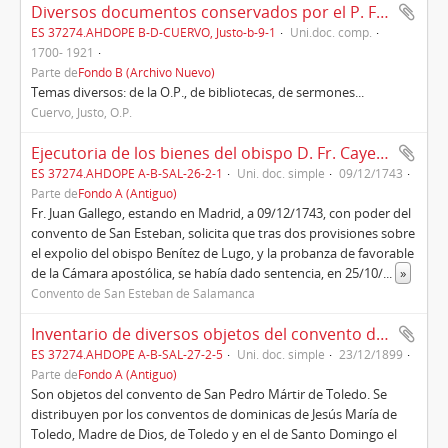
Diversos documentos conservados por el P. Fr. Justo Cuervo,
ES 37274.AHDOPE B-D-CUERVO, Justo-b-9-1
Uni.doc. comp.
1700- 1921
Parte de
Fondo B (Archivo Nuevo)
Temas diversos: de la O.P., de bibliotecas, de sermones...
Cuervo, Justo, O.P.
Ejecutoria de los bienes del obispo D. Fr. Cayetano Benítez de Lugo, obispo de Zamora, al convento de San Esteban (1743)
ES 37274.AHDOPE A-B-SAL-26-2-1
Uni. doc. simple
09/12/1743
Parte de
Fondo A (Antiguo)
Fr. Juan Gallego, estando en Madrid, a 09/12/1743, con poder del
convento de San Esteban, solicita que tras dos provisiones sobre
el expolio del obispo Benítez de Lugo, y la probanza de favorable
de la Cámara apostólica, se había dado sentencia, en 25/10/
...
»
Convento de San Esteban de Salamanca
Inventario de diversos objetos del convento de San Pedro Mártir de Toledo recogidos en diversos conventos de monjas (1891)
ES 37274.AHDOPE A-B-SAL-27-2-5
Uni. doc. simple
23/12/1899
Parte de
Fondo A (Antiguo)
Son objetos del convento de San Pedro Mártir de Toledo. Se
distribuyen por los conventos de dominicas de Jesús María de
Toledo, Madre de Dios, de Toledo y en el de Santo Domingo el