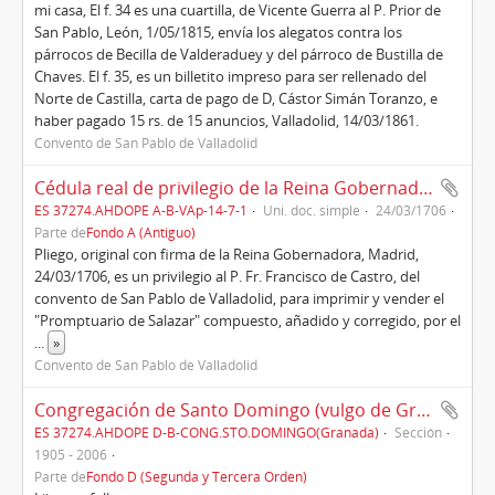
mi casa, El f. 34 es una cuartilla, de Vicente Guerra al P. Prior de
San Pablo, León, 1/05/1815, envía los alegatos contra los
párrocos de Becilla de Valderaduey y del párroco de Bustilla de
Chaves. El f. 35, es un billetito impreso para ser rellenado del
Norte de Castilla, carta de pago de D, Cástor Simán Toranzo, e
haber pagado 15 rs. de 15 anuncios, Valladolid, 14/03/1861.
Convento de San Pablo de Valladolid
Cédula real de privilegio de la Reina Gobernadora al P. Fr. Francisco de Castro, O.P., del convento de San Pablo de Valladolid, para imprimir y vender el "Promptuario de Salazar" (1706)
ES 37274.AHDOPE A-B-VAp-14-7-1
Uni. doc. simple
24/03/1706
Parte de
Fondo A (Antiguo)
Pliego, original con firma de la Reina Gobernadora, Madrid,
24/03/1706, es un privilegio al P. Fr. Francisco de Castro, del
convento de San Pablo de Valladolid, para imprimir y vender el
"Promptuario de Salazar" compuesto, añadido y corregido, por el
...
»
Convento de San Pablo de Valladolid
Congregación de Santo Domingo (vulgo de Granada)
ES 37274.AHDOPE D-B-CONG.STO.DOMINGO(Granada)
Sección
1905 - 2006
Parte de
Fondo D (Segunda y Tercera Orden)