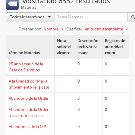
Mostrando 6332 resultados
Materias
Todos los términos
Ordenar por:
Nombre
Clasificar:
en orden ascendente
Nota
Descripción
Registro de
sobre el
archivística
autoridad
término Materias
alcance
count
count
25 aniversario de la
0
0
Casa de Ejercicios
A la Unidad por María
0
0
(movimiento religioso)
Abandono de la Orden
3
0
Abandono de la Orden
0
0
a sacerdote secular.
Abandonos de la O.P.
0
0