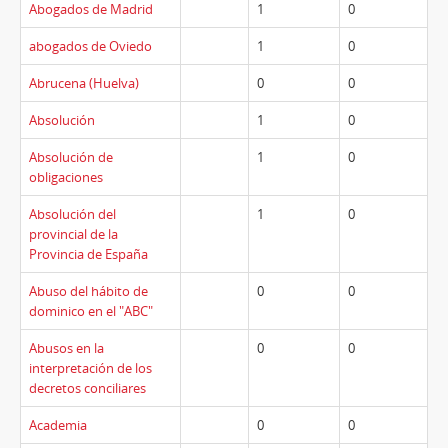
Abogados de Madrid
1
0
abogados de Oviedo
1
0
Abrucena (Huelva)
0
0
Absolución
1
0
Absolución de
1
0
obligaciones
Absolución del
1
0
provincial de la
Provincia de España
Abuso del hábito de
0
0
dominico en el "ABC"
Abusos en la
0
0
interpretación de los
decretos conciliares
Academia
0
0