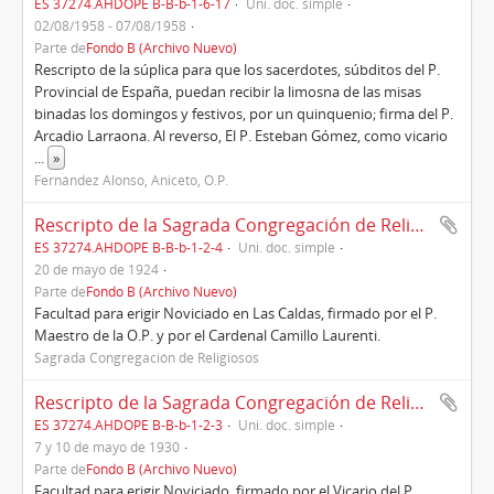
ES 37274.AHDOPE B-B-b-1-6-17
Uni. doc. simple
02/08/1958 - 07/08/1958
Parte de
Fondo B (Archivo Nuevo)
Rescripto de la súplica para que los sacerdotes, súbditos del P.
Provincial de España, puedan recibir la limosna de las misas
binadas los domingos y festivos, por un quinquenio; firma del P.
Arcadio Larraona. Al reverso, El P. Esteban Gómez, como vicario
...
»
Fernández Alonso, Aniceto, O.P.
Rescripto de la Sagrada Congregación de Religiosos sobre erección de Noviciado en Las Caldas, Roma, 20/05/1924
ES 37274.AHDOPE B-B-b-1-2-4
Uni. doc. simple
20 de mayo de 1924
Parte de
Fondo B (Archivo Nuevo)
Facultad para erigir Noviciado en Las Caldas, firmado por el P.
Maestro de la O.P. y por el Cardenal Camillo Laurenti.
Sagrada Congregación de Religiosos
Rescripto de la Sagrada Congregación de Religiosos sobre erección de Noviciado en Salamanca, Roma, 07/05/1930
ES 37274.AHDOPE B-B-b-1-2-3
Uni. doc. simple
7 y 10 de mayo de 1930
Parte de
Fondo B (Archivo Nuevo)
Facultad para erigir Noviciado, firmado por el Vicario del P.