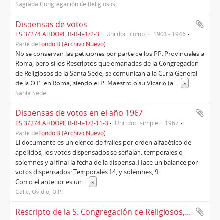
Sagrada Congregación de Religiosos
Dispensas de votos
ES 37274.AHDOPE B-B-b-1/2-3
Uni.doc. comp.
1903 - 1946
Parte de
Fondo B (Archivo Nuevo)
No se conservan las peticiones por parte de los PP. Provinciales a
Roma, pero sí los Rescriptos que emanados de la Congregación
de Religiosos de la Santa Sede, se comunican a la Curia General
de la O.P. en Roma, siendo el P. Maestro o su Vicario (a
...
»
Santa Sede
Dispensas de votos en el año 1967
ES 37274.AHDOPE B-B-b-1/2-11-3
Uni. doc. simple
1967
Parte de
Fondo B (Archivo Nuevo)
El documento es un elenco de frailes por orden alfabético de
apellidos; los votos dispensados se señalan: temporales o
solemnes y al final la fecha de la dispensa. Hace un balance por
votos dispensados: Temporales 14, y solemnes, 9.
Como el anterior es un
...
»
Calle, Ovidio, O.P.
Rescripto de la S. Congregación de Religiosos, a la Provincia de España para percibir limosnas de misas de binación, 1958 (y copia simple)