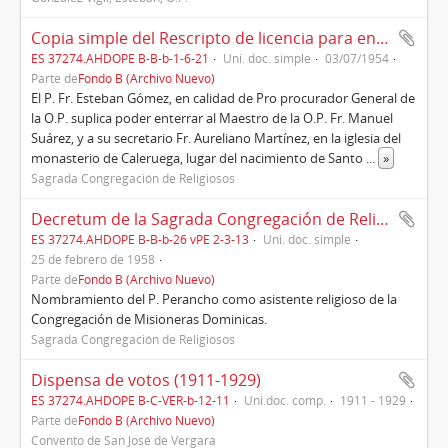
Copia simple del Rescripto de licencia para enterrar al P. Fr. Manuel Suárez, Maestro de la O.P. y al P. Fr. Aureliano Martínez, su secretario, en la iglesia de Caleruega, 1954
ES 37274.AHDOPE B-B-b-1-6-21
Uni. doc. simple
03/07/1954
Parte de
Fondo B (Archivo Nuevo)
El P. Fr. Esteban Gómez, en calidad de Pro procurador General de
la O.P. suplica poder enterrar al Maestro de la O.P. Fr. Manuel
Suárez, y a su secretario Fr. Aureliano Martínez, en la iglesia del
monasterio de Caleruega, lugar del nacimiento de Santo
...
»
Sagrada Congregación de Religiosos
Decretum de la Sagrada Congregación de Religiosos, Roma, 25/02/1958
ES 37274.AHDOPE B-B-b-26 vPE 2-3-13
Uni. doc. simple
25 de febrero de 1958
Parte de
Fondo B (Archivo Nuevo)
Nombramiento del P. Perancho como asistente religioso de la
Congregación de Misioneras Dominicas.
Sagrada Congregación de Religiosos
Dispensa de votos (1911-1929)
ES 37274.AHDOPE B-C-VER-b-12-11
Uni.doc. comp.
1911 - 1929
Parte de
Fondo B (Archivo Nuevo)
Convento de San José de Vergara