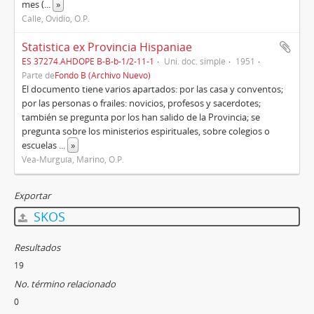
mes (
...
»
Calle, Ovidio, O.P.
Statistica ex Provincia Hispaniae
ES 37274.AHDOPE B-B-b-1/2-11-1
Uni. doc. simple
1951
Parte de
Fondo B (Archivo Nuevo)
El documento tiene varios apartados: por las casa y conventos;
por las personas o frailes: novicios, profesos y sacerdotes;
también se pregunta por los han salido de la Provincia; se
pregunta sobre los ministerios espirituales, sobre colegios o
escuelas
...
»
Vea-Murguía, Marino, O.P.
Exportar
SKOS
Resultados
19
No. término relacionado
0