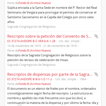
Parte de
Fondo B (Archivo Nuevo)
Súplica enviada a la Santa Sede en nombre del P. Rector del Real
Seminario de Vergara para prorrogar el permiso de conservar el
Santísimo Sacramento en la Capilla del Colegio por otros siete
años.
Sagrada Congregación de Religiosos
Rescripto sobre la petición del Convento de San José de Padrón, 10/11/1910
ES 37274.AHDOPE B-C-VER-b-6-1-28
Uni. doc. simple
10 de noviembre de 1910 - 21 de noviembre de 1910
Parte de
Fondo B (Archivo Nuevo)
Rescripto de la Sagrada Congregación de Religiosos sobre la
petición de retraso de celebración de misas.
Sagrada Congregación de Religiosos
Rescriptos de dispensas por parte de la Sagrada Congregación de Religiosos. Año 1964
ES 37274.AHDOPE B-B-b-1/2-11-2
Uni. doc. simple
1964
Parte de
Fondo B (Archivo Nuevo)
El documento es un elenco de frailes por el nombre, ordenados
cronológicamente según fecha del rescripto. La estructura es :
nombre y apellido (es más frecuente uno que los dos), a
continuación la materia de la dispensa y por último la fecha: día y