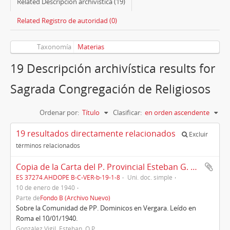
Related Descripción archivística (19)
Related Registro de autoridad (0)
Taxonomía
Materias
19 Descripción archivística results for
Sagrada Congregación de Religiosos
Ordenar por:
Título
Clasificar:
en orden ascendente
19 resultados directamente relacionados
Excluir
términos relacionados
Copia de la Carta del P. Provincial Esteban G. Vigil en Madrid al Cardenal Prefecto de la Sagrada Congregación de Religiosos Vincenzo Lapuma en Roma, 10/01/1940
ES 37274.AHDOPE B-C-VER-b-19-1-8
Uni. doc. simple
10 de enero de 1940
Parte de
Fondo B (Archivo Nuevo)
Sobre la Comunidad de PP. Dominicos en Vergara. Leído en
Roma el 10/01/1940.
González Vigil, Esteban, O.P.