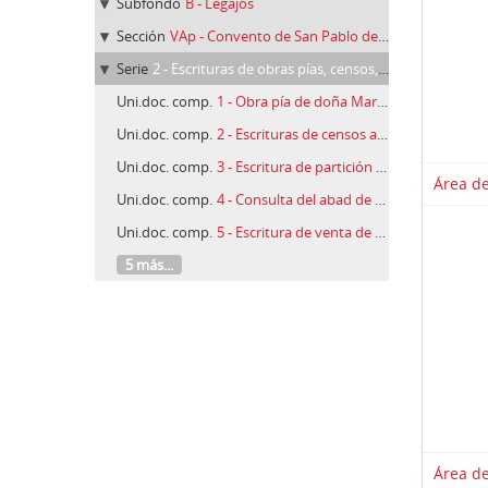
Subfondo
B - Legajos
Sección
VAp - Convento de San Pablo de Valladolid
Serie
2 - Escrituras de obras pías, censos, arrendamientos, litigios, consultas del abad de San Benito de Valladolid a maestros de otras órdenes, cuentas , inventario de posesiones de San Pablo, testamentos, apeos y tablas de misas. (1278-1833)
Uni.doc. comp.
1 - Obra pía de doña María de Perea, censo a favor de memorias fundadas en San Pablo y escritura de arrendamiento de posesiones en Pedrosa (1745-1829)
Uni.doc. comp.
2 - Escrituras de censos a favor del convento y de las fundaciones hechas en San Pablo. Pleitos o litigios (1712-1833)
Uni.doc. comp.
3 - Escritura de partición de bienes de Pedro Pablos y Catalina Miguel, su mujer, y censo a favor del convento de Manuel Carretero (1683 - 1819).
Área de
Uni.doc. comp.
4 - Consulta del abad de San Benito de Valladolid a maestros de otras órdenes, sobre su recurso al rey contra el General de O.S.B. en España, 1720
Uni.doc. comp.
5 - Escritura de venta de un censo, cuentas de Simancas y recibos en la misma villa (1815-1823)
5 más...
Área de