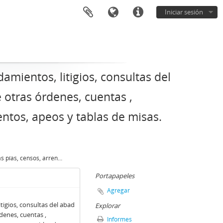
Iniciar sesión
damientos, litigios, consultas del
 otras órdenes, cuentas ,
ntos, apeos y tablas de misas.
Escrituras de obras pías, censos, arrendamientos, litigios, consultas del abad de San Benito de Valladolid a maestros de otras órdenes, cuentas , inventario de posesiones de San Pablo, testamentos, apeos y tablas de misas. (1278-1833)
Portapapeles
Agregar
itigios, consultas del abad
Explorar
denes, cuentas ,
Informes