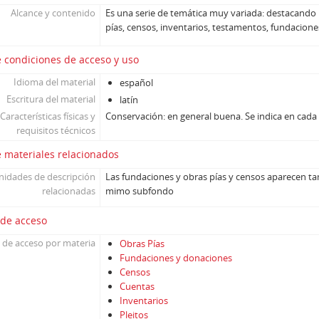
Alcance y contenido
Es una serie de temática muy variada: destacand
pías, censos, inventarios, testamentos, fundaciones
 condiciones de acceso y uso
Idioma del material
español
Escritura del material
latín
Características físicas y
Conservación: en general buena. Se indica en ca
requisitos técnicos
 materiales relacionados
nidades de descripción
Las fundaciones y obras pías y censos aparecen tam
relacionadas
mimo subfondo
 de acceso
 de acceso por materia
Obras Pías
Fundaciones y donaciones
Censos
Cuentas
Inventarios
Pleitos