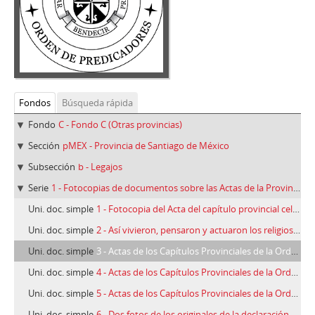
Fondos
Búsqueda rápida
Fondo
C - Fondo C (Otras provincias)
Sección
pMEX - Provincia de Santiago de México
Subsección
b - Legajos
Serie
1 - Fotocopias de documentos sobre las Actas de la Provincia de Santiago de México
Uni. doc. simple
1 - Fotocopia del Acta del capítulo provincial celebrado en Yanhuitlán el año 1570 y su transcripción
Uni. doc. simple
2 - Así vivieron, pensaron y actuaron los religiosos dominicos del siglo XVI. Contenido de las Actas de los capítulos provinciales de la Provincia de Santiago de México, desde 1540-1637
Uni. doc. simple
3 - Actas de los Capítulos Provinciales de la Orden de Predicadores de la Nueva España, siglo XVI (2)
Uni. doc. simple
4 - Actas de los Capítulos Provinciales de la Orden de Predicadores de la Nueva España, siglo XVI (3)
Uni. doc. simple
5 - Actas de los Capítulos Provinciales de la Orden de Predicadores de la Nueva España, siglo XVI (5)
Uni. doc. simple
6 - Dos fotos de los originales de la declaración de libre y espontánea voluntad para tomar el hábito y profesar en la O.P. en México de Fr. Alonso de Herrera