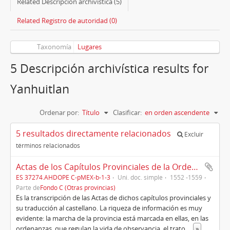
Related Descripción archivística (5)
Related Registro de autoridad (0)
Taxonomía
Lugares
5 Descripción archivística results for
Yanhuitlan
Ordenar por:
Título
Clasificar:
en orden ascendente
5 resultados directamente relacionados
Excluir
términos relacionados
Actas de los Capítulos Provinciales de la Orden de Predicadores de la Nueva España, siglo XVI (2)
ES 37274.AHDOPE C-pMEX-b-1-3
Uni. doc. simple
1552 -1559
Parte de
Fondo C (Otras provincias)
Es la transcripción de las Actas de dichos capítulos provinciales y
su traducción al castellano. La riqueza de información es muy
evidente: la marcha de la provincia está marcada en ellas, en las
ordenanzas, que regulan la vida de observancia, el trato
...
»