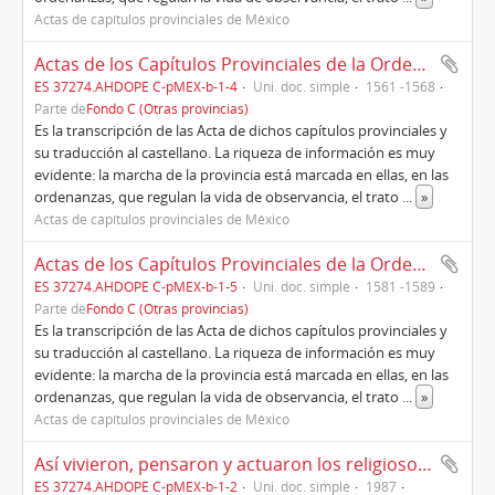
Actas de capítulos provinciales de México
Actas de los Capítulos Provinciales de la Orden de Predicadores de la Nueva España, siglo XVI (3)
ES 37274.AHDOPE C-pMEX-b-1-4
Uni. doc. simple
1561 -1568
Parte de
Fondo C (Otras provincias)
Es la transcripción de las Acta de dichos capítulos provinciales y
su traducción al castellano. La riqueza de información es muy
evidente: la marcha de la provincia está marcada en ellas, en las
ordenanzas, que regulan la vida de observancia, el trato
...
»
Actas de capítulos provinciales de México
Actas de los Capítulos Provinciales de la Orden de Predicadores de la Nueva España, siglo XVI (5)
ES 37274.AHDOPE C-pMEX-b-1-5
Uni. doc. simple
1581 -1589
Parte de
Fondo C (Otras provincias)
Es la transcripción de las Acta de dichos capítulos provinciales y
su traducción al castellano. La riqueza de información es muy
evidente: la marcha de la provincia está marcada en ellas, en las
ordenanzas, que regulan la vida de observancia, el trato
...
»
Actas de capítulos provinciales de México
Así vivieron, pensaron y actuaron los religiosos dominicos del siglo XVI. Contenido de las Actas de los capítulos provinciales de la Provincia de Santiago de México, desde 1540-1637
ES 37274.AHDOPE C-pMEX-b-1-2
Uni. doc. simple
1987