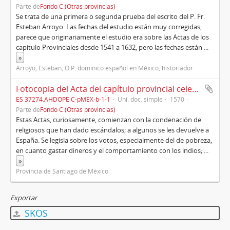
Parte de
Fondo C (Otras provincias)
Se trata de una primera o segunda prueba del escrito del P. Fr.
Esteban Arroyo. Las fechas del estudio están muy corregidas,
parece que originariamente el estudio era sobre las Actas de los
capítulo Provinciales desde 1541 a 1632, pero las fechas están
...
»
Arroyo, Esteban, O.P. dominico español en México, historiador
Fotocopia del Acta del capítulo provincial celebrado en Yanhuitlán el año 1570 y su transcripción
ES 37274.AHDOPE C-pMEX-b-1-1
Uni. doc. simple
1570
Parte de
Fondo C (Otras provincias)
Estas Actas, curiosamente, comienzan con la condenación de
religiosos que han dado escándalos; a algunos se les devuelve a
España. Se legisla sobre los votos, especialmente del de pobreza,
en cuanto gastar dineros y el comportamiento con los indios;
...
»
Provincia de Santiago de México
Exportar
SKOS