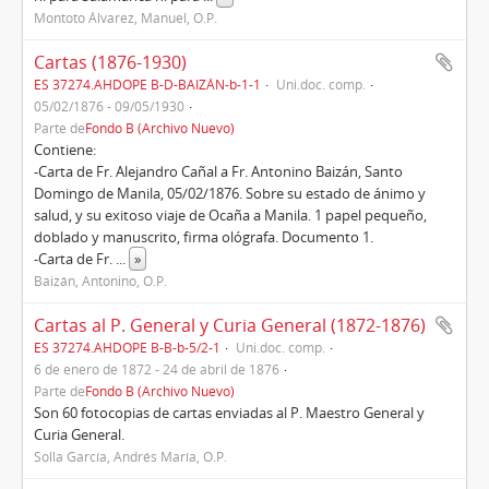
Montoto Álvarez, Manuel, O.P.
Cartas (1876-1930)
ES 37274.AHDOPE B-D-BAIZÁN-b-1-1
Uni.doc. comp.
05/02/1876 - 09/05/1930
Parte de
Fondo B (Archivo Nuevo)
Contiene:
-Carta de Fr. Alejandro Cañal a Fr. Antonino Baizán, Santo
Domingo de Manila, 05/02/1876. Sobre su estado de ánimo y
salud, y su exitoso viaje de Ocaña a Manila. 1 papel pequeño,
doblado y manuscrito, firma ológrafa. Documento 1.
-Carta de Fr.
...
»
Baizán, Antonino, O.P.
Cartas al P. General y Curia General (1872-1876)
ES 37274.AHDOPE B-B-b-5/2-1
Uni.doc. comp.
6 de enero de 1872 - 24 de abril de 1876
Parte de
Fondo B (Archivo Nuevo)
Son 60 fotocopias de cartas enviadas al P. Maestro General y
Curia General.
Solla García, Andrés María, O.P.