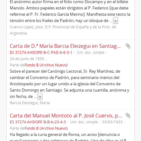
El anónimo autor firma en el folio como Docampo y en el billete
Manolo. Ambos papeles están dirigidos al P. Federico [que debe
referirse al P. Fr. Federico García Merino]. Manifiesta este texto la
tensión entre los frailes de Padrón; hay un bloque de
...
»
Cuervo López, José, O.P. Provincial de España y de la Prov. de
Argentina
Carta de D.ª María Barcia Eleizegui en Santiago al P. Provincial Tomás Sánchez Perancho, 24/06/1950
ES 37274.AHDOPE B-C-PAD-b-6-3-1
Uni. doc. simple
24 de junio de 1950
Parte de
Fondo B (Archivo Nuevo)
Sobre el parecer del Canónigo Lectoral, Sr. Rey Martínez, de
cambiar el Convento de Padrón, para seminario menos del
Arzobispado por un lugar unido a la iglesia del Convento de
Santo Domingo en Santiago. Se adjunta una cuartilla, anónima y
sin fecha, de
...
»
Barcia Eleizegui, María
Carta del Manuel Montoto al P. José Cuervo, provincial, Roma, 03/03/1933
ES 37274.AHDOPE B-B-b-23-4-3
Uni. doc. simple
03/03/1933
Parte de
Fondo B (Archivo Nuevo)
Ha llegado a la curia general de Roma, un aviso [denuncia o
queja] respecto a dos religiosos de Padrón. Uno de ellos es el P.