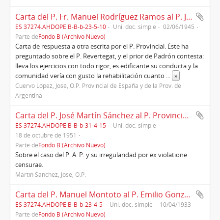
Carta del P. Fr. Manuel Rodríguez Ramos al P. José Cuervo, provincial, (1945)
ES 37274.AHDOPE B-B-b-23-5-10
Uni. doc. simple
02/06/1945
Parte de
Fondo B (Archivo Nuevo)
Carta de respuesta a otra escrita por el P. Provincial. Éste ha
preguntado sobre el P. Revertegat, y el prior de Padrón contesta:
lleva los ejercicios con todo rigor, es edificante su conducta y la
comunidad vería con gusto la rehabilitación cuanto
...
»
Cuervo López, José, O.P. Provincial de España y de la Prov. de
Argentina
Carta del P. José Martín Sánchez al P. Provincial Aniceto Fernández, Padrón, 18/10/1951
ES 37274.AHDOPE B-B-b-31-4-15
Uni. doc. simple
18 de octubre de 1951
Parte de
Fondo B (Archivo Nuevo)
Sobre el caso del P. A. P. y su irregularidad por ex violatione
censurae.
Martín Sánchez, José, O.P.
Carta del P. Manuel Montoto al P. Emilio González Alfonso, prior del convento de Padrón, Roma, 10/04/1933
ES 37274.AHDOPE B-B-b-23-4-5
Uni. doc. simple
10/04/1933
Parte de
Fondo B (Archivo Nuevo)