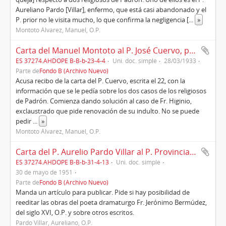
Aureliano Pardo [Villar], enfermo, que está casi abandonado y el
P. prior no le visita mucho, lo que confirma la negligencia [
...
»
Montoto Álvarez, Manuel, O.P.
Carta del Manuel Montoto al P. José Cuervo, provincial, Roma, 28/03/1933
ES 37274.AHDOPE B-B-b-23-4-4
Uni. doc. simple
28/03/1933
Parte de
Fondo B (Archivo Nuevo)
Acusa recibo de la carta del P. Cuervo, escrita el 22, con la
información que se le pedía sobre los dos casos de los religiosos
de Padrón. Comienza dando solución al caso de Fr. Higinio,
exclaustrado que pide renovación de su indulto. No se puede
pedir
...
»
Montoto Álvarez, Manuel, O.P.
Carta del P. Aurelio Pardo Villar al P. Provincial Aniceto Fernández, Padrón, 30/05/1951
ES 37274.AHDOPE B-B-b-31-4-13
Uni. doc. simple
30 de mayo de 1951
Parte de
Fondo B (Archivo Nuevo)
Manda un artículo para publicar. Pide si hay posibilidad de
reeditar las obras del poeta dramaturgo Fr. Jerónimo Bermúdez,
del siglo XVI, O.P. y sobre otros escritos.
Pardo Villar, Aureliano, O.P.