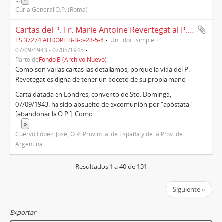
Curia General O.P. (Roma)
Cartas del P. Fr. Marie Antoine Revertegat al P. José Cuervo López, provincial (1943-1945)
ES 37274.AHDOPE B-B-b-23-5-8
Uni. doc. simple
07/09/1943 - 07/05/1945
Parte de
Fondo B (Archivo Nuevo)
Como son varias cartas las detallamos, porque la vida del P.
Revetegat es digna de tener un boceto de su propia mano
Carta datada en Londres, convento de Sto. Domingo,
07/09/1943: ha sido absuelto de excomunión por "apóstata"
[abandonar la O.P.]. Como
...
»
Cuervo López, José, O.P. Provincial de España y de la Prov. de
Argentina
Resultados 1 a 40 de 131
Siguiente »
Exportar