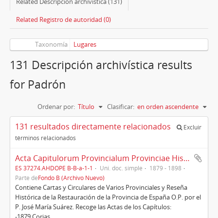
Related Descripción archivística (131)
Related Registro de autoridad (0)
Taxonomía
Lugares
131 Descripción archivística results
for Padrón
Ordenar por:
Título
Clasificar:
en orden ascendente
131 resultados directamente relacionados
Excluir
términos relacionados
Acta Capitulorum Provincialum Provinciae Hispaniae (1879-1898)
ES 37274.AHDOPE B-B-a-1-1
Uni. doc. simple
1879 - 1898
Parte de
Fondo B (Archivo Nuevo)
Contiene Cartas y Circulares de Varios Provinciales y Reseña
Histórica de la Restauración de la Provincia de España O.P. por el
P. José María Suárez. Recoge las Actas de los Capítulos:
-1879 Corias