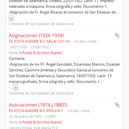
Esteban de Salamanca, Oviedo, 22/07/1922. Latín. 1 f. impreso
rellenado a máquina, firma ológrafa y sello. Documento 1.
-Asignación de Fr. Ángel Álvarez al convento de San Esteban de
...
»
Convento de San Esteban de Salamanca
Asignaciones (1926-1934)
ES 37274.AHDOPE B-C-SAL-b-12/1-10
Uni.doc. comp.
14/07/1926 - 25/09/1932
Parte de
Fondo B (Archivo Nuevo)
Contiene:
-Asignación de los FF. Ángel González, Estanislao Marcos, Esteban
Sánchez, Casimiro Jiménez y Secundino García al convento de
San Esteban de Salamanca, Salamanca, 14/07/1926. Latín. 1 f.
mecanografiado, firma ológrafa y sello. Documento 1.
-
...
»
Convento de San Esteban de Salamanca
Asociaciones (1874-¿1880?)
ES 37274.AHDOPE B-C-PAD-b-8-1
Uni.doc. comp.
29 de enero de 1874 - ¿1880?
Parte de
Fondo B (Archivo Nuevo)
Larroca Estala, José María, O.P.