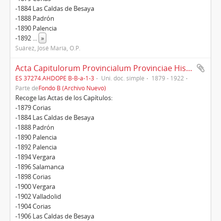
-1884 Las Caldas de Besaya
-1888 Padrón
-1890 Palencia
-1892
...
»
Suárez, José María, O.P.
Acta Capitulorum Provincialum Provinciae Hispaniae (1879-1922)
ES 37274.AHDOPE B-B-a-1-3
Uni. doc. simple
1879 - 1922
Parte de
Fondo B (Archivo Nuevo)
Recoge las Actas de los Capítulos:
-1879 Corias
-1884 Las Caldas de Besaya
-1888 Padrón
-1890 Palencia
-1892 Palencia
-1894 Vergara
-1896 Salamanca
-1898 Corias
-1900 Vergara
-1902 Valladolid
-1904 Corias
-1906 Las Caldas de Besaya