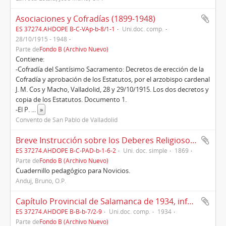
Asociaciones y Cofradías (1899-1948)
ES 37274.AHDOPE B-C-VAp-b-8/1-1
Uni.doc. comp.
28/10/1915 - 1948
Parte de
Fondo B (Archivo Nuevo)
Contiene:
-Cofradía del Santísimo Sacramento: Decretos de erección de la
Cofradía y aprobación de los Estatutos, por el arzobispo cardenal
J. M. Cos y Macho, Valladolid, 28 y 29/10/1915. Los dos decretos y
copia de los Estatutos. Documento 1.
-El P.
...
»
Convento de San Pablo de Valladolid
Breve Instrucción sobre los Deberes Religiosos y Sociales, para uso de los Jóvenes del Colegio de Ocaña (1869)
ES 37274.AHDOPE B-C-PAD-b-1-6-2
Uni. doc. simple
1869
Parte de
Fondo B (Archivo Nuevo)
Cuadernillo pedagógico para Novicios.
Anduj, Bruno, O.P.
Capítulo Provincial de Salamanca de 1934, informes y memorias
ES 37274.AHDOPE B-B-b-7/2-9
Uni.doc. comp.
1934
Parte de
Fondo B (Archivo Nuevo)