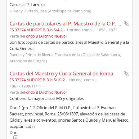
Cartas al P. Larroca.
Oliver y Hurtado, José (Arzobispo de Pamplona)
Cartas de particulares al P. Maestro de la O.P. y a la Curia General (1856-1871)
ES 37274.AHDOPE B-B-b-5/4-2
Uni.doc. comp.
1858 - 1871
Parte de
Fondo B (Archivo Nuevo)
Son fotocopias de cartas de particulares al Maestro General y a la
Curia General.
Puente y Primo de Rivera, Francisco de la (Obispo de Salamanca,
Arzobispo de Burgos)
Cartas del Maestro y Curia General de Roma.
ES 37274.AHDOPE B-B-b-5/10-2
Uni.doc. comp.
1861 - 1980/11/11
Parte de
Fondo B (Archivo Nuevo)
Contiene: la mayoría son MS y originales
Doc. 1 (pp. 1-2)Oficio del P. M.O.P., Frühwirth al P. Esteban
Sacrest, provincial, Roma, 25/08/1897, elevación de las casas de
Cádiz y Jerez a conventos, priores Santos Quirós y Manuel Riesco,
aceptan.Latín
Doc.
...
»