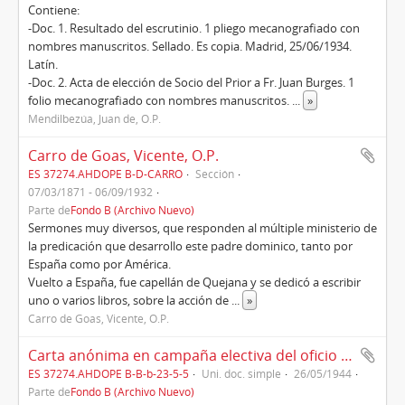
Contiene:
-Doc. 1. Resultado del escrutinio. 1 pliego mecanografiado con
nombres manuscritos. Sellado. Es copia. Madrid, 25/06/1934.
Latín.
-Doc. 2. Acta de elección de Socio del Prior a Fr. Juan Burges. 1
folio mecanografiado con nombres manuscritos.
...
»
Mendilbezúa, Juan de, O.P.
Carro de Goas, Vicente, O.P.
ES 37274.AHDOPE B-D-CARRO
Sección
07/03/1871 - 06/09/1932
Parte de
Fondo B (Archivo Nuevo)
Sermones muy diversos, que responden al múltiple ministerio de
la predicación que desarrollo este padre dominico, tanto por
España como por América.
Vuelto a España, fue capellán de Quejana y se dedicó a escribir
uno o varios libros, sobre la acción de
...
»
Carro de Goas, Vicente, O.P.
Carta anónima en campaña electiva del oficio prioral en el convento de Padrón (1944)
ES 37274.AHDOPE B-B-b-23-5-5
Uni. doc. simple
26/05/1944
Parte de
Fondo B (Archivo Nuevo)