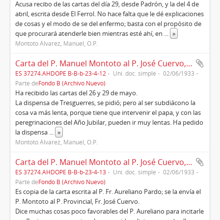
Acusa recibo de las cartas del día 29, desde Padrón, y la del 4 de
abril, escrita desde El Ferrol. No hace falta que le dé explicaciones
de cosas y el modo de se del enfermo; basta con el propósito de
que procurará atenderle bien mientras esté ahí, en
...
»
Montoto Álvarez, Manuel, O.P.
Carta del P. Manuel Montoto al P. José Cuervo, provincial, Roma (1933)
ES 37274.AHDOPE B-B-b-23-4-12
Uni. doc. simple
02/06/1933
Parte de
Fondo B (Archivo Nuevo)
Ha recibido las cartas del 26 y 29 de mayo.
La dispensa de Tresguerres, se pidió; pero al ser subdiácono la
cosa va más lenta, porque tiene que intervenir el papa, y con las
peregrinaciones del Año Jubilar, pueden ir muy lentas. Ha pedido
la dispensa
...
»
Montoto Álvarez, Manuel, O.P.
Carta del P. Manuel Montoto al P. José Cuervo, provincial, Roma (1933)
ES 37274.AHDOPE B-B-b-23-4-13
Uni. doc. simple
02/06/1933
Parte de
Fondo B (Archivo Nuevo)
Es copia de la carta escrita al P. Fr. Aureliano Pardo; se la envía el
P. Montoto al P. Provincial, Fr. José Cuervo.
Dice muchas cosas poco favorables del P. Aureliano para incitarle