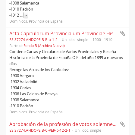
-1908 Salamanca
-1910 Padrón
-1912
...
»
Dominicos. Provincia de España
Acta Capitulorum Provincialum Provinciae Hispaniae (1900-1910)
ES 37274.AHDOPE B-B-a-1-2
Uni. doc. simple
1900 - 1910
Parte de
Fondo B (Archivo Nuevo)
Contiene Cartas y Circulares de Varios Provinciales y Reseña
Histórica de la Provincia de España O.P. del año 1899 a nuestros
días.
Recoge las Actas de los Capítulos:
-1900 Vergara
-1902 Valladolid
-1904 Corias
-1906 Las Caldas de Besaya
-1908 Salamanca
-1910 Padrón
Dominicos. Provincia de España
Aprobación de la profesión de votos solemnes del P. Domingo Guastavino, 12/12/1887
ES 37274.AHDOPE B-C-VER-b-12-2-1
Uni. doc. simple