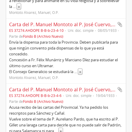
a reflexionar y para animarle en su vida religiosa y a sobrellevar
la
...
»
Montoto Álvarez, Manuel, O.P.
Carta del P. Manuel Montoto al P. José Cuervo, provincial, Roma (1933)
ES 37274.AHDOPE B-B-b-23-4-10
Uni. doc. simple
08/05/1933
Parte de
Fondo B (Archivo Nuevo)
Envía la dispensa para toda la Provincia. Deben publicarla para
que ningún convento pida dispensas de lo que ya está
concedido.
Concesión a Fr. Félix Munárriz y Marciano Díez para estudiar el
último curso en Ultramar.
El Consejo Generalicio se estudiará la
...
»
Montoto Álvarez, Manuel, O.P.
Carta del P. Manuel Montoto al P. José Cuervo, provincial, Roma, 19/04/1933
ES 37274.AHDOPE B-B-b-23-4-6
Uni. doc. simple
19/04/1933
Parte de
Fondo B (Archivo Nuevo)
Acusa recibo de las cartas del Provincial. Ya ha pedido los
rescriptos para Sánchez y Cañal.
Vuelve sobre el tema de P. Aureliano Pardo, que ha escrito al P.
Gillet una laraga carta para decirle que no puede salir de Padrón,
ni para Salamanca ni para
...
»