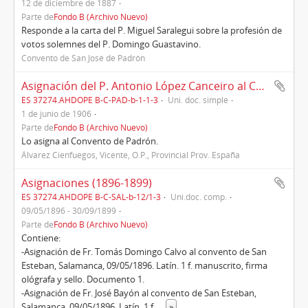
12 de diciembre de 1887
Parte de
Fondo B (Archivo Nuevo)
Responde a la carta del P. Miguel Saralegui sobre la profesión de
votos solemnes del P. Domingo Guastavino.
Convento de San José de Padrón
Asignación del P. Antonio López Canceiro al Convento de San José de Padrón por el P. Provincial Vicente A. Cienfuegos (1906)
ES 37274.AHDOPE B-C-PAD-b-1-1-3
Uni. doc. simple
1 de junio de 1906
Parte de
Fondo B (Archivo Nuevo)
Lo asigna al Convento de Padrón.
Álvarez Cienfuegos, Vicente, O.P., Provincial Prov. España
Asignaciones (1896-1899)
ES 37274.AHDOPE B-C-SAL-b-12/1-3
Uni.doc. comp.
09/05/1896 - 30/09/1899
Parte de
Fondo B (Archivo Nuevo)
Contiene:
-Asignación de Fr. Tomás Domingo Calvo al convento de San
Esteban, Salamanca, 09/05/1896. Latín. 1 f. manuscrito, firma
ológrafa y sello. Documento 1.
-Asignación de Fr. José Bayón al convento de San Esteban,
Salamanca, 09/05/1896. Latín. 1 f.
...
»