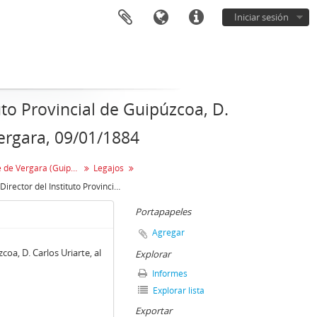
Iniciar sesión
tuto Provincial de Guipúzcoa, D.
Vergara, 09/01/1884
Convento de San José de Vergara (Guipúzcoa)
Legajos
Carta del Director del Instituto Provincial de Guipúzcoa, D. Carlos Uriarte, al R. P. Director del Colegio de Vergara, 09/01/1884
Portapapeles
Agregar
coa, D. Carlos Uriarte, al
Explorar
Informes
Explorar lista
Exportar