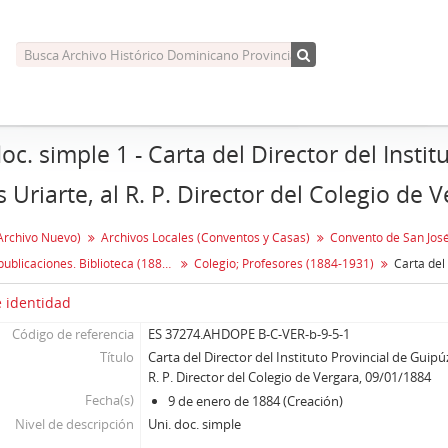
doc. simple 1 - Carta del Director del Insti
s Uriarte, al R. P. Director del Colegio de 
Archivo Nuevo)
Archivos Locales (Conventos y Casas)
Estudio y publicaciones. Biblioteca (1880-1957)
Colegio; Profesores (1884-1931)
 identidad
Código de referencia
ES 37274.AHDOPE B-C-VER-b-9-5-1
Título
Carta del Director del Instituto Provincial de Guipúz
R. P. Director del Colegio de Vergara, 09/01/1884
Fecha(s)
9 de enero de 1884 (Creación)
Nivel de descripción
Uni. doc. simple