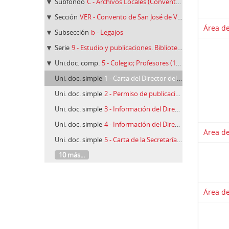
Subfondo
C - Archivos Locales (Conventos y Casas)
Sección
VER - Convento de San José de Vergara (Guipúzcoa)
Área de
Subsección
b - Legajos
Serie
9 - Estudio y publicaciones. Biblioteca (1880-1957)
Uni.doc. comp.
5 - Colegio; Profesores (1884-1931)
Uni. doc. simple
1 - Carta del Director del Instituto Provincial de Guipúzcoa, D. Carlos Uriarte, al R. P. Director del Colegio de Vergara, 09/01/1884
Uni. doc. simple
2 - Permiso de publicación del Sr. Obispo de Vitoria, D. Mariano Miguel Gómez, al P. Miguel Saralegui, Rector del Colegio de Vergara, 07/01/1885
Uni. doc. simple
3 - Información del Director del Instituto de Burgos comunicada por D. Aureliano Fernández-Guerra al P. Miguel Saralegui en Vergara, 30/05/1885
Uni. doc. simple
4 - Información del Director del Instituto de Palencia comunicada por D. Aureliano Fernández-Guerra al P. Miguel Saralegui en Vergara, 30/05/1885
Área de
Uni. doc. simple
5 - Carta de la Secretaría del Instituto Vizcaíno al R. P. Miguel Saralegui en Vergara, 12/03/1886
10 más...
Área de