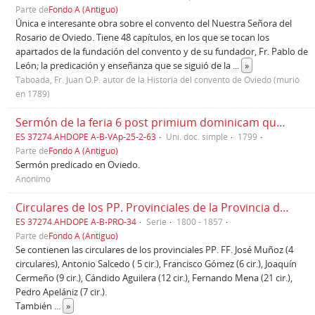
Parte de
Fondo A (Antiguo)
Única e interesante obra sobre el convento del Nuestra Señora del
Rosario de Oviedo. Tiene 48 capítulos, en los que se tocan los
apartados de la fundación del convento y de su fundador, Fr. Pablo de
León; la predicación y enseñanza que se siguió de la
...
»
Taboada, Fr. Juan O.P. autor de la Historia del convento de Oviedo (murió
en 1789)
Sermón de la feria 6 post primium dominicam quadragessima (sermón n.º 193)
ES 37274.AHDOPE A-B-VAp-25-2-63
Uni. doc. simple
1799
Parte de
Fondo A (Antiguo)
Sermón predicado en Oviedo.
Anónimo
Circulares de los PP. Provinciales de la Provincia de España (1800 - 1857)
ES 37274.AHDOPE A-B-PRO-34
Serie
1800 - 1857
Parte de
Fondo A (Antiguo)
Se contienen las circulares de los provinciales PP. FF. José Muñoz (4
circulares), Antonio Salcedo ( 5 cir.), Francisco Gómez (6 cir.), Joaquín
Cermeño (9 cir.), Cándido Aguilera (12 cir.), Fernando Mena (21 cir.),
Pedro Apelániz (7 cir.).
También
...
»