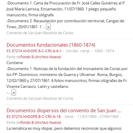
-Documento 1. Carta de Procuración de Fr. José Calles Gutiérrez al P.
José María Larroca, Encarnación, 11/07/1860. 1 pliego pequeño
manuscrito, firma ológrafa.
-Documento 2. Recaudación por contribución territorial, Cangas de
Tineo, 20/01/1861. 1
...
»
Convento de San Juan Bautista de Corias
Documentos fundacionales (1860-1874)
ES 37274.AHDOPE B-C-CRS-b-6-1
Uni.doc. comp.
1860 - 1874
Parte de
Fondo B (Archivo Nuevo)
Contiene:
-Documento 1. Noticias de la fundación del monasterio de Corias por
los PP. Dominicos. ministerio de Guerra y Ultramar. Roma, Burgos,
12/02/1860 y 27/07/1861. 6 folios manuscritos, firmas ológrafas de Fr.
Vicente Carrasco. Latín y castellano.
-
...
»
Convento de San Juan Bautista de Corias
Documentos dispersos del convento de San Juan Bautista de Corias (1860 -1966)
ES 37274.AHDOPE B-C-CRS-b-18
Serie
11/07/1860 - 27/09/1966
Parte de
Fondo B (Archivo Nuevo)
La temática es muy dispar, pero debemos reconocer que algunos