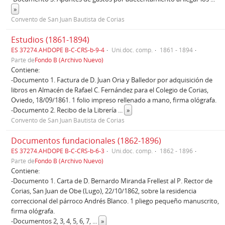
»
Convento de San Juan Bautista de Corias
Estudios (1861-1894)
ES 37274.AHDOPE B-C-CRS-b-9-4
Uni.doc. comp.
1861 - 1894
Parte de
Fondo B (Archivo Nuevo)
Contiene:
-Documento 1. Factura de D. Juan Oria y Balledor por adquisición de
libros en Almacén de Rafael C. Fernández para el Colegio de Corias,
Oviedo, 18/09/1861. 1 folio impreso rellenado a mano, firma ológrafa.
-Documento 2. Recibo de la Librería
...
»
Convento de San Juan Bautista de Corias
Documentos fundacionales (1862-1896)
ES 37274.AHDOPE B-C-CRS-b-6-3
Uni.doc. comp.
1862 - 1896
Parte de
Fondo B (Archivo Nuevo)
Contiene:
-Documento 1. Carta de D. Bernardo Miranda Frellest al P. Rector de
Corias, San Juan de Obe (Lugo), 22/10/1862, sobre la residencia
correccional del párroco Andrés Blanco. 1 pliego pequeño manuscrito,
firma ológrafa.
-Documentos 2, 3, 4, 5, 6, 7,
...
»