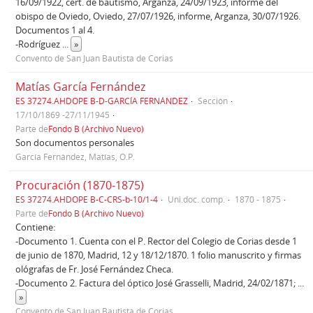
16/09/1922, cert. de bautismo, Arganza, 24/09/1923, informe del
obispo de Oviedo, Oviedo, 27/07/1926, informe, Arganza, 30/07/1926.
Documentos 1 al 4.
-Rodríguez
...
»
Convento de San Juan Bautista de Corias
Matías García Fernández
ES 37274.AHDOPE B-D-GARCÍA FERNÁNDEZ
Sección
17/10/1869 -27/11/1945
Parte de
Fondo B (Archivo Nuevo)
Son documentos personales
García Fernández, Matías, O.P.
Procuración (1870-1875)
ES 37274.AHDOPE B-C-CRS-b-10/1-4
Uni.doc. comp.
1870 - 1875
Parte de
Fondo B (Archivo Nuevo)
Contiene:
-Documento 1. Cuenta con el P. Rector del Colegio de Corias desde 1
de junio de 1870, Madrid, 12 y 18/12/1870. 1 folio manuscrito y firmas
ológrafas de Fr. José Fernández Checa.
-Documento 2. Factura del óptico José Grasselli, Madrid, 24/02/1871;
...
»
Convento de San Juan Bautista de Corias