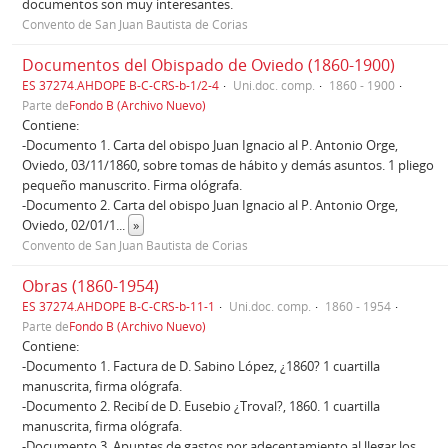
documentos son muy interesantes.
Convento de San Juan Bautista de Corias
Documentos del Obispado de Oviedo (1860-1900)
ES 37274.AHDOPE B-C-CRS-b-1/2-4
Uni.doc. comp.
1860 - 1900
Parte de
Fondo B (Archivo Nuevo)
Contiene:
-Documento 1. Carta del obispo Juan Ignacio al P. Antonio Orge,
Oviedo, 03/11/1860, sobre tomas de hábito y demás asuntos. 1 pliego
pequeño manuscrito. Firma ológrafa.
-Documento 2. Carta del obispo Juan Ignacio al P. Antonio Orge,
Oviedo, 02/01/1
...
»
Convento de San Juan Bautista de Corias
Obras (1860-1954)
ES 37274.AHDOPE B-C-CRS-b-11-1
Uni.doc. comp.
1860 - 1954
Parte de
Fondo B (Archivo Nuevo)
Contiene:
-Documento 1. Factura de D. Sabino López, ¿1860? 1 cuartilla
manuscrita, firma ológrafa.
-Documento 2. Recibí de D. Eusebio ¿Troval?, 1860. 1 cuartilla
manuscrita, firma ológrafa.
-Documento 3. Apuntes de gastos por adecentamiento al llegar los
...