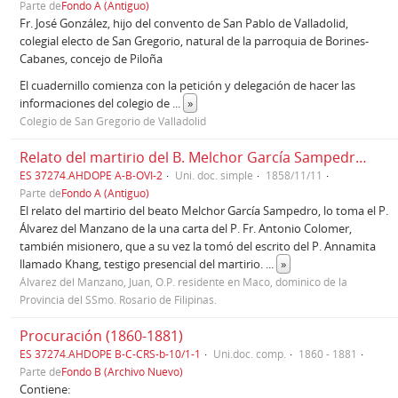
Parte de
Fondo A (Antiguo)
Fr. José González, hijo del convento de San Pablo de Valladolid,
colegial electo de San Gregorio, natural de la parroquia de Borines-
Cabanes, concejo de Piloña
El cuadernillo comienza con la petición y delegación de hacer las
informaciones del colegio de
...
»
Colegio de San Gregorio de Valladolid
Relato del martirio del B. Melchor García Sampedro, en carta del P. Fr. Juan Álvarez del Manzano, desde Macao (1858)
ES 37274.AHDOPE A-B-OVI-2
Uni. doc. simple
1858/11/11
Parte de
Fondo A (Antiguo)
El relato del martirio del beato Melchor García Sampedro, lo toma el P.
Álvarez del Manzano de la una carta del P. Fr. Antonio Colomer,
también misionero, que a su vez la tomó del escrito del P. Annamita
llamado Khang, testigo presencial del martirio.
...
»
Álvarez del Manzano, Juan, O.P. residente en Maco, dominico de la
Provincia del SSmo. Rosario de Filipinas.
Procuración (1860-1881)
ES 37274.AHDOPE B-C-CRS-b-10/1-1
Uni.doc. comp.
1860 - 1881
Parte de
Fondo B (Archivo Nuevo)
Contiene: