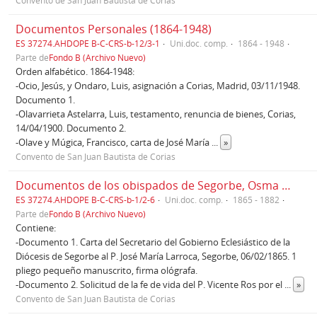
Documentos Personales (1864-1948)
ES 37274.AHDOPE B-C-CRS-b-12/3-1
Uni.doc. comp.
1864 - 1948
Parte de
Fondo B (Archivo Nuevo)
Orden alfabético. 1864-1948:
-Ocio, Jesús, y Ondaro, Luis, asignación a Corias, Madrid, 03/11/1948.
Documento 1.
-Olavarrieta Astelarra, Luis, testamento, renuncia de bienes, Corias,
14/04/1900. Documento 2.
-Olave y Múgica, Francisco, carta de José María
...
»
Convento de San Juan Bautista de Corias
Documentos de los obispados de Segorbe, Osma y Valaldolid (1865-1882)
ES 37274.AHDOPE B-C-CRS-b-1/2-6
Uni.doc. comp.
1865 - 1882
Parte de
Fondo B (Archivo Nuevo)
Contiene:
-Documento 1. Carta del Secretario del Gobierno Eclesiástico de la
Diócesis de Segorbe al P. José María Larroca, Segorbe, 06/02/1865. 1
pliego pequeño manuscrito, firma ológrafa.
-Documento 2. Solicitud de la fe de vida del P. Vicente Ros por el
...
»
Convento de San Juan Bautista de Corias