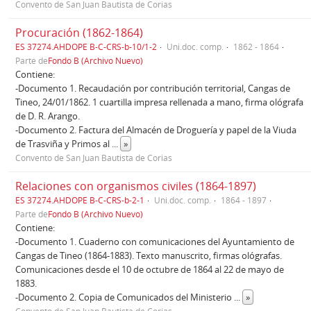
Convento de San Juan Bautista de Corias
Procuración (1862-1864)
ES 37274.AHDOPE B-C-CRS-b-10/1-2
Uni.doc. comp.
1862 - 1864
Parte de
Fondo B (Archivo Nuevo)
Contiene:
-Documento 1. Recaudación por contribución territorial, Cangas de
Tineo, 24/01/1862. 1 cuartilla impresa rellenada a mano, firma ológrafa
de D. R. Arango.
-Documento 2. Factura del Almacén de Droguería y papel de la Viuda
de Trasviña y Primos al
...
»
Convento de San Juan Bautista de Corias
Relaciones con organismos civiles (1864-1897)
ES 37274.AHDOPE B-C-CRS-b-2-1
Uni.doc. comp.
1864 - 1897
Parte de
Fondo B (Archivo Nuevo)
Contiene:
-Documento 1. Cuaderno con comunicaciones del Ayuntamiento de
Cangas de Tineo (1864-1883). Texto manuscrito, firmas ológrafas.
Comunicaciones desde el 10 de octubre de 1864 al 22 de mayo de
1883.
-Documento 2. Copia de Comunicados del Ministerio
...
»
Convento de San Juan Bautista de Corias