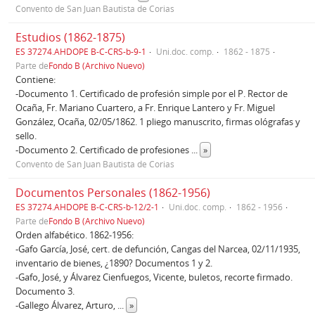
Convento de San Juan Bautista de Corias
Estudios (1862-1875)
ES 37274.AHDOPE B-C-CRS-b-9-1
Uni.doc. comp.
1862 - 1875
Parte de
Fondo B (Archivo Nuevo)
Contiene:
-Documento 1. Certificado de profesión simple por el P. Rector de
Ocaña, Fr. Mariano Cuartero, a Fr. Enrique Lantero y Fr. Miguel
González, Ocaña, 02/05/1862. 1 pliego manuscrito, firmas ológrafas y
sello.
-Documento 2. Certificado de profesiones
...
»
Convento de San Juan Bautista de Corias
Documentos Personales (1862-1956)
ES 37274.AHDOPE B-C-CRS-b-12/2-1
Uni.doc. comp.
1862 - 1956
Parte de
Fondo B (Archivo Nuevo)
Orden alfabético. 1862-1956:
-Gafo García, José, cert. de defunción, Cangas del Narcea, 02/11/1935,
inventario de bienes, ¿1890? Documentos 1 y 2.
-Gafo, José, y Álvarez Cienfuegos, Vicente, buletos, recorte firmado.
Documento 3.
-Gallego Álvarez, Arturo,
...
»