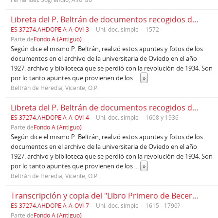
Libreta del P. Beltrán de documentos recogidos del Archivo de la Universidad de Oviedo.
ES 37274.AHDOPE A-A-OVI-3
Uni. doc. simple
1572
Parte de
Fondo A (Antiguo)
Según dice el mismo P. Beltrán, realizó estos apuntes y fotos de los
documentos en el archivo de la universitaria de Oviedo en el año
1927. archivo y biblioteca que se perdió con la revolución de 1934. Son
por lo tanto apuntes que provienen de los
...
»
Beltrán de Heredia, Vicente, O.P.
Libreta del P. Beltrán de documentos recogidos del Archivo de la Universidad de Oviedo, Libros de Claustros
ES 37274.AHDOPE A-A-OVI-4
Uni. doc. simple
1608 y 1936
Parte de
Fondo A (Antiguo)
Según dice el mismo P. Beltrán, realizó estos apuntes y fotos de los
documentos en el archivo de la universitaria de Oviedo en el año
1927. archivo y biblioteca que se perdió con la revolución de 1934. Son
por lo tanto apuntes que provienen de los
...
»
Beltrán de Heredia, Vicente, O.P.
Transcripción y copia del "Libro Primero de Becerro que se encuentra en este convento de Oviedo, año 1615". Alcanza hasta fines del siglo XVIII. Se remitió al P. Rvmo. el 1668
ES 37274.AHDOPE A-A-OVI-7
Uni. doc. simple
1615 - 1790?
Parte de
Fondo A (Antiguo)