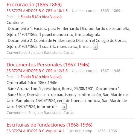
Procuración (1865-1869)
ES 37274.AHDOPE B-C-CRS-b-10/1-3
Uni.doc. comp.
1865 - 1869
Parte de
Fondo B (Archivo Nuevo)
Contiene:
-Documento 1. Factura para Fr. Bernardo Díaz por fardo de estameña,
Gijón, 11/01/1865. 1 papel manuscrito, firma ológrafa.
-Documento 2. Cuenta de Fr. Bernardo Díaz con el Colegio de Corias,
Gijón, 31/01/1865. 1 cuartilla manuscrita, firma
...
»
Convento de San Juan Bautista de Corias
Documentos Personales (1867-1946)
ES 37274.AHDOPE B-C-CRS-b-12/3-8
Uni.doc. comp.
1867 - 1946
Parte de
Fondo B (Archivo Nuevo)
Orden alfabético. 1867-1946:
-Sanz Arranz, Tomás, rescripto, Roma, 29/08/1901. Documento 1.
-Sanz Ucar, Damián, cert. de bautismo y confirmación, San Martín de
Unx, Pamplona, 15/09/1924, cert. de buena conducta, San Martín de
Unx, 13/09/1924, informe del
...
»
Convento de San Juan Bautista de Corias
Escrituras de fundaciones (1868-1936)
ES 37274.AHDOPE B-C-VAp-b-14-1
Uni.doc. comp.
1868 - 1936