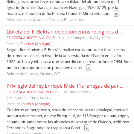
Reina, para que se lleve a cabo la realidad del último deseo de D.
Ignacio González García, datada en Navelgas, 1920-07-29, por la
maestra del pueblo doña Bibiana López. El Ministerio, que
...
»
Ministerio de Instrucción Pública y Bellas Artes.
Libreta del P. Beltrán de documentos recogidos de la Biblioteca del Cabildo de la catedral de Oviedo y de la Universidad de Oviedo, Libros de Claustros y legajos varios
ES 37274.AHDOPE A-A-OVI-5
Uni. doc. simple
1400 y 1936
Parte de
Fondo A (Antiguo)
Según dice el mismo P. Beltrán, realizó estos apuntes y fotos de los
documentos en el archivo de la universitaria de Oviedo en el año
1927. archivo y biblioteca que se perdió con la revolución de 1934. Son
por lo tanto apuntes que provienen de los
...
»
Beltrán de Heredia, Vicente, O.P.
Privilegio del rey Enrique IV de 115 fanegas de pan que tenía por juro de heredad don Alfonso Fernández de Sograndio (1458-1459)
ES 37274.AHDOPE A-B-PEF-1-2
Uni. doc. simple
16/12/1458 - 10/01/1459
Parte de
Fondo A (Antiguo)
Cuaderno en pergamino, traslado de escrituras de privilegio, merced
por juro de heredad, del rey Enrique IV, de 115 fanegas de pan, trigo y
cebada, situadas sobre las alcabalas de las carne de Oviedo, a Alfonso
Fernández Sograndio; se trapasan a Garci
...
»
Fernández Sograndio, Alfonso