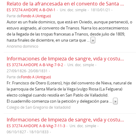
Relato de la afrancesada en el convento de Santa María la Real de Trianos (Sahagún-León) 1810.
ES 37274.AHDOPE A-B-OVI-1
Uni. doc. simple
1810/01/21
Parte de
Fondo A (Antiguo)
Autor es un fraile dominico, que está en Oviedo, aunque perteneció, o
estuvo asignado, al convento de Trianos. Narra los acontecimientos
de la llegada de las tropas francesas a Trianos, desde julio de 1809,
hasta finales de diciembre, en una carta que
...
»
Anónimo dominico
Informaciones de limpieza de sangre, vida y costumbres de Fr. Francisco del Otero (Lotero) (1831)
ES 37274.AHDOPE A-B-VAg-7-9-2
Uni. doc. simple
27/09/1826- 20/08/1831
Parte de
Fondo A (Antiguo)
Fr. Francisco de Otero (Lotero), hijo del convento de Nieva, natural de
la parroquia de Santa María de la Vega (vulgo Riosa (La Felguera)
electo colegial cuando residía en San Pablo de Valladolid.
El cuadernillo comienza con la petición y delegación para
...
»
Colegio de San Gregorio de Valladolid
Informaciones de limpieza de sangre, vida y costumbres de Fr. José González (1833)
ES 37274.AHDOPE A-B-VAg-7-11-3
Uni. doc. simple
06/10/1827 - 18/10/1833