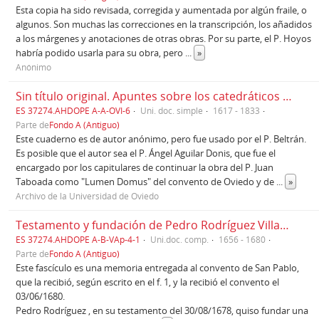
Esta copia ha sido revisada, corregida y aumentada por algún fraile, o
algunos. Son muchas las correcciones en la transcripción, los añadidos
a los márgenes y anotaciones de otras obras. Por su parte, el P. Hoyos
habría podido usarla para su obra, pero
...
»
Anónimo
Sin título original. Apuntes sobre los catedráticos dominicos en la universidad de Oviedo y algunas Actas de Claustros,1608-1636.
ES 37274.AHDOPE A-A-OVI-6
Uni. doc. simple
1617 - 1833
Parte de
Fondo A (Antiguo)
Este cuaderno es de autor anónimo, pero fue usado por el P. Beltrán.
Es posible que el autor sea el P. Ángel Aguilar Donis, que fue el
encargado por los capitulares de continuar la obra del P. Juan
Taboada como "Lumen Domus" del convento de Oviedo y de
...
»
Archivo de la Universidad de Oviedo
Testamento y fundación de Pedro Rodríguez Villanueva y cartas de pago de reparaciones de casas (1656-1680)
ES 37274.AHDOPE A-B-VAp-4-1
Uni.doc. comp.
1656 - 1680
Parte de
Fondo A (Antiguo)
Este fascículo es una memoria entregada al convento de San Pablo,
que la recibió, según escrito en el f. 1, y la recibió el convento el
03/06/1680.
Pedro Rodríguez , en su testamento del 30/08/1678, quiso fundar una