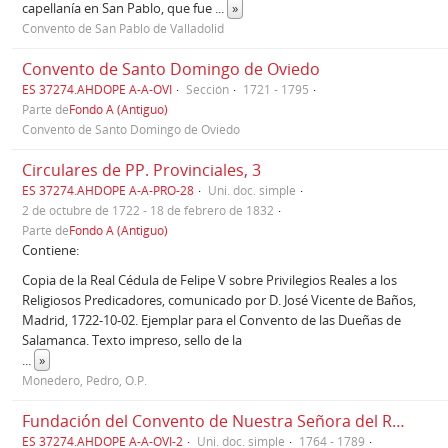
capellanía en San Pablo, que fue
...
»
Convento de San Pablo de Valladolid
Convento de Santo Domingo de Oviedo
ES 37274.AHDOPE A-A-OVI
Sección
1721 - 1795
Parte de
Fondo A (Antiguo)
Convento de Santo Domingo de Oviedo
Circulares de PP. Provinciales, 3
ES 37274.AHDOPE A-A-PRO-28
Uni. doc. simple
2 de octubre de 1722 - 18 de febrero de 1832
Parte de
Fondo A (Antiguo)
Contiene:
Copia de la Real Cédula de Felipe V sobre Privilegios Reales a los
Religiosos Predicadores, comunicado por D. José Vicente de Baños,
Madrid, 1722-10-02. Ejemplar para el Convento de las Dueñas de
Salamanca. Texto impreso, sello de la
...
»
Monedero, Pedro, O.P.
Fundación del Convento de Nuestra Señora del Rosario, Orden de Predicadores, de la ciudad de Oviedo, successos memorables de su principio..., vida de su fundador, bienhechores especiales que tubo....,utilidades grandes que se siguieron al común de su fundación..., hijos insigne en santidad y letras..., con todas las cosas memorables que ubo y ai en él, desde sus principios asta los tiempos presentes, que es a principios de el año de 1764.
ES 37274.AHDOPE A-A-OVI-2
Uni. doc. simple
1764 - 1789