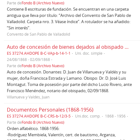
Parte de
Fondo B (Archivo Nuevo)
Contiene 8 escrituras de fundación. Se encuentran en una carpeta
antigua que lleva por título: “Archivo del Convento de San Pablo de
Valladolid. Carpeta nro. 3. Véase índice”. A rotulador se ha añadido:
“Sin interés”.
Convento de San Pablo de Valladolid
Auto de concesión de bienes dejados al obispado de Oviedo a favor de D. Lucio Rivero y Fernández, clérigo, para que pueda ascender a las sagradas órdenes (1868)
ES 37274.AHDOPE B-C-VAp-b-14-1-1
Uni. doc. simple
24/08/1868 - 02/09/1868
Parte de
Fondo B (Archivo Nuevo)
Auto de concesión. Donantes: D. Juan de Villanueva y Valdés y su
mujer, doña Francisca Estrada y Lamano. Obispo: Dr. D. José Luis
Montagut. Toma de posesión por parte del dicho Lucio Rivero, ante
Francisco Menéndez, notario del obispado, 02/09/1868.
Villanueva y Valdés, Juan
Documentos Personales (1868-1956)
ES 37274.AHDOPE B-C-CRS-b-12/3-5
Uni.doc. comp.
1868 - 1956
Parte de
Fondo B (Archivo Nuevo)
Orden alfabético. 1868-1956:
-Rodríguez Membiela, Valentín, cert. de bautismo, Arganza,