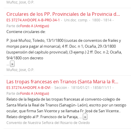
Muñoz, José, O.P.
Circulares de los PP. Provinciales de la Provincia de España (1800 - 1814)
ES 37274.AHDOPE A-B-PRO-34-1
Uni.doc. comp.
1800 - 1814
Parte de
Fondo A (Antiguo)
Contiene circulares de:
P. José Muñoz, Toledo, 13/1/1800 (cuotas de conventos de frailes y
monjas para pagar al monarca), 4 ff. Doc. n 1; Ocaña, 29 /3/1800
(suspensión del capítulo provincial), (3 ejemp.) 2 ff. Doc. n 2; Ocaña,
9/4/1800 con decreto
...
»
Muñoz, José, O.P.
Las tropas francesas en Trianos (Santa Maria la Real de Trianos) (1810)
ES 37274.AHDOPE A-B-OVI
Sección
1810/01/21 - 1858/11/11
Parte de
Fondo A (Antiguo)
Relato de la llegada de las tropas francesas al convento-colegio de
Santa María la Real de Trianos (Sahagún- León), escrito por un testigo
ocular, que firma San Vicente y se llamaba Fr. José de San Vicente..
Relato dirigido al P. Francisco de la Paraja,
...
»
Convento de Nuestra Señora del Rosario de Oviedo