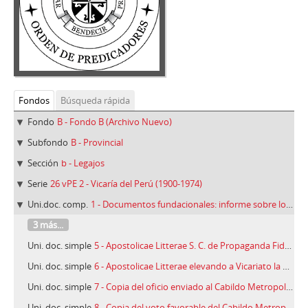
Fondos
Búsqueda rápida
Fondo
B - Fondo B (Archivo Nuevo)
Subfondo
B - Provincial
Sección
b - Legajos
Serie
26 vPE 2 - Vicaría del Perú (1900-1974)
Uni.doc. comp.
1 - Documentos fundacionales: informe sobre los límites del Vicariato de Puerto Maldonado y la Diócesis del Cuzco (1900-1958)
3 más...
Uni. doc. simple
5 - Apostolicae Litterae S. C. de Propaganda Fide fundando tres prefecturas, Roma, 05/02/1900
Uni. doc. simple
6 - Apostolicae Litterae elevando a Vicariato la Prefectura de Puerto Maldonado, Roma, 04/07/1913
Uni. doc. simple
7 - Copia del oficio enviado al Cabildo Metropolitano del Cuzco, Cuzco, 07/06/1955
Uni. doc. simple
8 - Copia del voto favorable del Cabildo Metropolitano del Cuzco, Cuzco, 22/06/1955