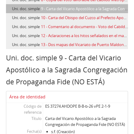
Uni. doc. simple
9 - Carta del Vicario Apostólico a la Sagrada Congregación de Propaganda Fide (NO ESTÁ)
Uni. doc. simple
10 - Carta del Obispo del Cuzco al Prefecto Apostólico del Urubamba, Cuzco, 27/08/1903
Uni. doc. simple
11 - Comentario al documento - Voto del Cabildo Metropolitano
Uni. doc. simple
12 - Aclaraciones a los hitos señalados en el mapa
Uni. doc. simple
13 - Dos mapas del Vicariato de Puerto Maldonado y sus límites con las Diócesis del Cuzco y Puno
Uni. doc. simple 9 - Carta del Vicario
Apostólico a la Sagrada Congregación
de Propaganda Fide (NO ESTÁ)
Área de identidad
Código de
ES 37274.AHDOPE B-B-b-26 vPE 2-1-9
referencia
Título
Carta del Vicario Apostólico a la Sagrada
Congregación de Propaganda Fide (NO ESTÁ)
Fecha(s)
s.f. (Creación)