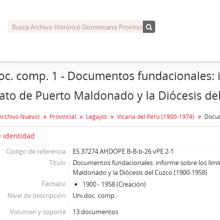
oc. comp. 1 - Documentos fundacionales: i
iato de Puerto Maldonado y la Diócesis de
Archivo Nuevo)
Provincial
Legajos
Vicaría del Perú (1900-1974)
 identidad
Código de referencia
ES 37274.AHDOPE B-B-b-26 vPE 2-1
Título
Documentos fundacionales: informe sobre los límit
Maldonado y la Diócesis del Cuzco (1900-1958)
Fecha(s)
1900 - 1958 (Creación)
Nivel de descripción
Uni.doc. comp.
Volumen y soporte
13 documentos