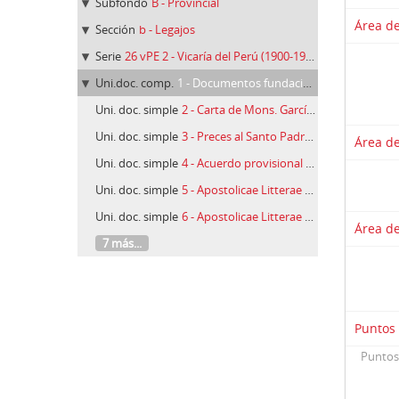
Subfondo
B - Provincial
Área de
Sección
b - Legajos
Serie
26 vPE 2 - Vicaría del Perú (1900-1974)
Uni.doc. comp.
1 - Documentos fundacionales: informe sobre los límites del Vicariato de Puerto Maldonado y la Diócesis del Cuzco (1900-1958)
Uni. doc. simple
2 - Carta de Mons. García Graín a la Sagrada Congregación de Propaganda Fide, Quillabamba, 03/07/1955
Uni. doc. simple
3 - Preces al Santo Padre, Cuzco, 01/07/1955
Área de
Uni. doc. simple
4 - Acuerdo provisional entre el Arzobispo del Cuzco, Mons. Hermoza, y Mons. García Graín, Vicario Apostólico de Puerto Maldonado, y Mons. Áriz, Cuzco, 02/07/1955
Uni. doc. simple
5 - Apostolicae Litterae S. C. de Propaganda Fide fundando tres prefecturas, Roma, 05/02/1900
Uni. doc. simple
6 - Apostolicae Litterae elevando a Vicariato la Prefectura de Puerto Maldonado, Roma, 04/07/1913
Área de
7 más...
Puntos
Puntos