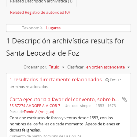
Related Descripción archivística (1)
Related Registro de autoridad (0)
Taxonomía
Lugares
1 Descripción archivística results for
Santa Leocadia de Foz
Ordenar por:
Título
Clasificar:
en orden ascendente
1 resultados directamente relacionados
Excluir
términos relacionados
Carta ejecutoria a favor del convento, sobre bienes en las feligresías de Santaya de Lians, Sta. Leocadia de Foz, términos de Perillo y Montrobe.
ES 37274.AHDOPE A-A-COR-7
Uni. doc. simple
1553 - 1673
Parte de
Fondo A (Antiguo)
Contiene escrituras de foros y ventas desde 1553, con los
nombres de los frailes de cada momento. Apeos de bienes en
dichas feligresías.
Convento de Santo Domingo de La Coruña