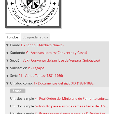
Fondos
Búsqueda rápida
Fondo
B - Fondo B (Archivo Nuevo)
Subfondo
C - Archivos Locales (Conventos y Casas)
Sección
VER - Convento de San José de Vergara (Guipúzcoa)
Subsección
b - Legajos
Serie
21 - Varios Temas (1881-1966)
Uni.doc. comp.
1 - Documentos del siglo XIX (1881-1898)
3 más...
Uni. doc. simple
4 - Real Orden del Ministerio de Fomento sobre la Gimnasia como asignatura obligatoria en los Institutos de 2.ª Enseñanza, 27/08/1897
Uni. doc. simple
5 - Indulto para el uso de carnes a favor de D. Vicente Aizpuru y Aguirrezabala concedido por el Comisario General de la Santa Cruzada, D. Wenceslao Sangüesa y Guia, 25/03/1898
Uni. doc. simple
6 - Escrito sobre el testamento de D. Pedro Antonio de Escuza relativo a cuatro becas otorgadas al Real Seminario de Vergara, 17/02/1882