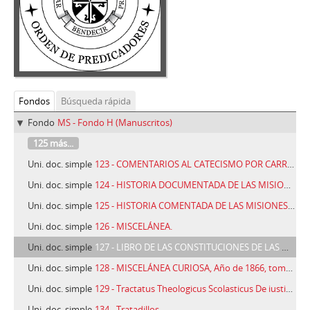
Fondos
Búsqueda rápida
Fondo
MS - Fondo H (Manuscritos)
125 más...
Uni. doc. simple
123 - COMENTARIOS AL CATECISMO POR CARRANZA.
Uni. doc. simple
124 - HISTORIA DOCUMENTADA DE LAS MISIONES DE CHINA TONKIN ETC.
Uni. doc. simple
125 - HISTORIA COMENTADA DE LAS MISIONES DE CHINA TONKIN ETC.
Uni. doc. simple
126 - MISCELÁNEA.
Uni. doc. simple
127 - LIBRO DE LAS CONSTITUCIONES DE LAS MONJAS DE SANCTA FE (1567)
Uni. doc. simple
128 - MISCELÁNEA CURIOSA, Año de 1866, tomo 1º. Toledo
Uni. doc. simple
129 - Tractatus Theologicus Scolasticus De iustificatione impii iuxta Angelici Doctoris Mentem
Uni. doc. simple
134 - Tratadillos