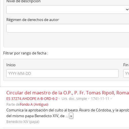
Nivel de descripción
Régimen de derechos de autor
Filtrar por rango de fecha :
Inicio
Fin
Circular del maestro de la O.P., P. Fr. Tomas Ripoll, Rom
ES 37274.AHDOPE A-B-ORD-6-2
Uni. doc. simple
1741-11-11
Parte de
Fondo A (Antiguo)
Comunica la aprobación del culto al beato Álvaro de Córdoba, y la aproba
del mismo papa Benedicto XIV, de
...
»
Benedicto XIV (papa)