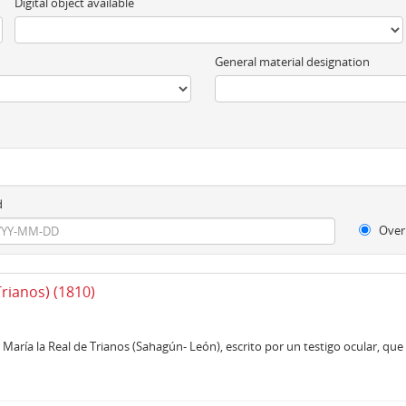
Digital object available
General material designation
d
Over
Trianos) (1810)
María la Real de Trianos (Sahagún- León), escrito por un testigo ocular, que f