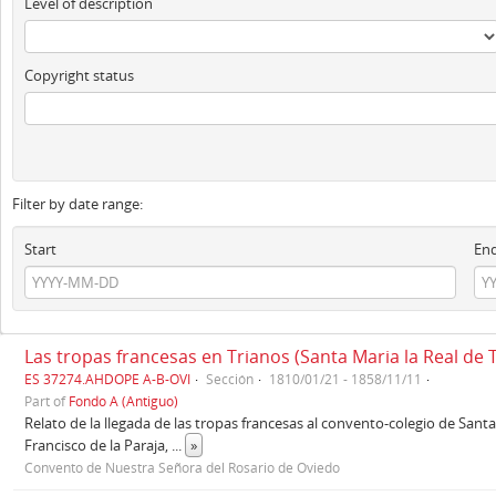
Level of description
Copyright status
Filter by date range:
Start
En
Las tropas francesas en Trianos (Santa Maria la Real de 
ES 37274.AHDOPE A-B-OVI
Sección
1810/01/21 - 1858/11/11
Part of
Fondo A (Antiguo)
Relato de la llegada de las tropas francesas al convento-colegio de Santa 
Francisco de la Paraja,
...
»
Convento de Nuestra Señora del Rosario de Oviedo