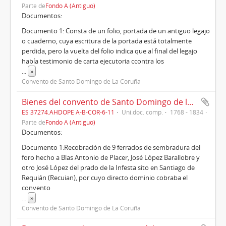
Parte de
Fondo A (Antiguo)
Documentos:
Documento 1: Consta de un folio, portada de un antiguo legajo
o cuaderno, cuya escritura de la portada está totalmente
perdida, pero la vuelta del folio indica que al final del legajo
había testimonio de carta ejecutoria ccontra los
...
»
Convento de Santo Domingo de La Coruña
Bienes del convento de Santo Domingo de la Coruña en Betanzos y alrededores (1768 -1834)
ES 37274.AHDOPE A-B-COR-6-11
Uni.doc. comp.
1768 - 1834
Parte de
Fondo A (Antiguo)
Documentos:
Documento 1:Recobración de 9 ferrados de sembradura del
foro hecho a Blas Antonio de Placer, José López Barallobre y
otro José López del prado de la Infesta sito en Santiago de
Requián (Recuian), por cuyo directo dominio cobraba el
convento
...
»
Convento de Santo Domingo de La Coruña