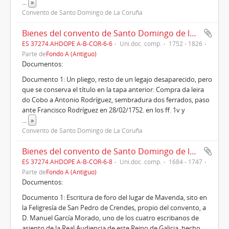
...
»
Convento de Santo Domingo de La Coruña
Bienes del convento de Santo Domingo de la Coruña en la feligresía de San Pedro Fiz de Vijoy (1752-1826)
ES 37274.AHDOPE A-B-COR-6-6
Uni.doc. comp.
1752 - 1826
Parte de
Fondo A (Antiguo)
Documentos:
Documento 1: Un pliego, resto de un legajo desaparecido, pero
que se conserva el título en la tapa anterior: Compra da leira
do Cobo a Antonio Rodríguez, sembradura dos ferrados, paso
ante Francisco Rodríguez en 28/02/1752. en los ff. 1v y
...
»
Convento de Santo Domingo de La Coruña
Bienes del convento de Santo Domingo de la Coruña en las feligresías de San Pedro de Crendes (1684-1747)
ES 37274.AHDOPE A-B-COR-6-8
Uni.doc. comp.
1684 - 1747
Parte de
Fondo A (Antiguo)
Documentos:
Documento 1: Escritura de foro del lugar de Mavenda, sito en
la Feligresía de San Pedro de Crendes, propio del convento, a
D. Manuel García Morado, uno de los cuatro escribanos de
asiento de la Real Audiencia de este Reino de Galicia, hecho