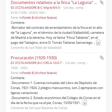
Documentos relativos a la finca "La Laguna" (1936-1941)
ES 37274.AHDOPE B-C-VAp-b-6/5-5
Uni.doc. comp.
01/01/1936 - 05/02/1941
Parte de
Fondo B (Archivo Nuevo)
Contiene:
-Borrador del contrato de arrendamiento de la finca en lo alto
de “la Laguna”, en el término de la ciudad (Valladolid), carretera
de Madrid a la derecha. Hoy se llama “Finca Tablares”, en el
pago del Tablajero, entre D. Tomás Tablares Samaniego
...
»
Convento de San Pablo de Valladolid
Procuración (1920-1930)
ES 37274.AHDOPE B-C-CRS-b-10/3-7
Uni.doc. comp.
1920 - 1930
Parte de
Fondo B (Archivo Nuevo)
Contiene:
-Documento 1. Cuentas tomadas del Libro de Depósito de
Corias, 1921-1924. 2 pliegos manuscritos, son 2 ejemplares con
ligeras variaciones.
-Documento 2. Estado económico del Colegio de Corias en el
día de la fecha que va al pie, Corias, 15/03/1921
...
»
Convento de San Juan Bautista de Corias