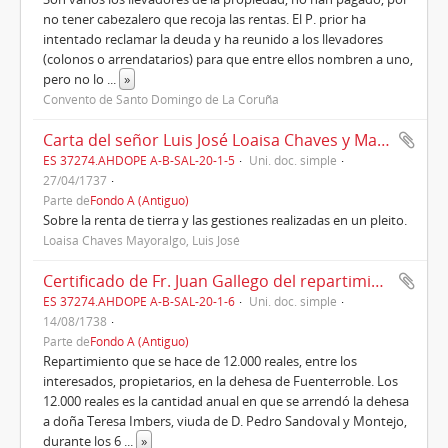
no tener cabezalero que recoja las rentas. El P. prior ha
intentado reclamar la deuda y ha reunido a los llevadores
(colonos o arrendatarios) para que entre ellos nombren a uno,
pero no lo
...
»
Convento de Santo Domingo de La Coruña
Carta del señor Luis José Loaisa Chaves y Mayoralgo al P. Fr. Antonio Godino(1737)
ES 37274.AHDOPE A-B-SAL-20-1-5
Uni. doc. simple
27/04/1737
Parte de
Fondo A (Antiguo)
Sobre la renta de tierra y las gestiones realizadas en un pleito.
Loaisa Chaves Mayoralgo, Luis José
Certificado de Fr. Juan Gallego del repartimiento de 12.000 reales de la renta de Fuenterroble, jurisdicción de Ciudad Rodrigo (1738)
ES 37274.AHDOPE A-B-SAL-20-1-6
Uni. doc. simple
14/08/1738
Parte de
Fondo A (Antiguo)
Repartimiento que se hace de 12.000 reales, entre los
interesados, propietarios, en la dehesa de Fuenterroble. Los
12.000 reales es la cantidad anual en que se arrendó la dehesa
a doña Teresa Imbers, viuda de D. Pedro Sandoval y Montejo,
durante los 6
...
»