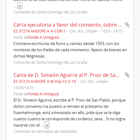
...
»
Convento de Santo Domingo de La Coruña
Carta ejecutoria a favor del convento, sobre bienes en las feligresías de Santaya de Lians, Sta. Leocadia de Foz, términos de Perillo y Montrobe.
ES 37274.AHDOPE A-A-COR-7
Uni. doc. simple
1553 - 1673
Parte de
Fondo A (Antiguo)
Contiene escrituras de foros y ventas desde 1553, con los
nombres de los frailes de cada momento. Apeos de bienes en
dichas feligresías.
Convento de Santo Domingo de La Coruña
Carta de D. Simeón Aguirre al P. Prior de San Pablo de Valladolid, año 1825
ES 37274.AHDOPE A-B-VAp-15-5-10
Uni. doc. simple
13/06/1825
Parte de
Fondo A (Antiguo)
El Sr. Simeón Aguirre, escribe al P. Prior de San Pablo, porque
dicho convento ha puesto a remate el préstamo de
Fuentelmonge, está interesado en ello, pide que se le diga
cuanto cuánto le corresponde de corderos, lana... Si no logra
hacerse con el
...
»
Convento de San Pablo de Valladolid