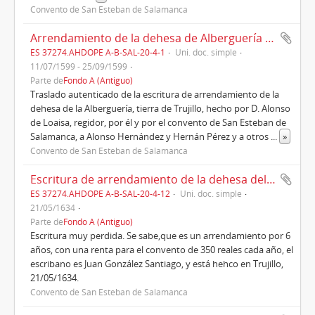
Convento de San Esteban de Salamanca
Arrendamiento de la dehesa de Alberguería a vecinos de Trujillo (1599)
ES 37274.AHDOPE A-B-SAL-20-4-1
Uni. doc. simple
11/07/1599 - 25/09/1599
Parte de
Fondo A (Antiguo)
Traslado autenticado de la escritura de arrendamiento de la
dehesa de la Alberguería, tierra de Trujillo, hecho por D. Alonso
de Loaisa, regidor, por él y por el convento de San Esteban de
Salamanca, a Alonso Hernández y Hernán Pérez y a otros
...
»
Convento de San Esteban de Salamanca
Escritura de arrendamiento de la dehesa del Pinarejo (1634)
ES 37274.AHDOPE A-B-SAL-20-4-12
Uni. doc. simple
21/05/1634
Parte de
Fondo A (Antiguo)
Escritura muy perdida. Se sabe,que es un arrendamiento por 6
años, con una renta para el convento de 350 reales cada año, el
escribano es Juan González Santiago, y está hehco en Trujillo,
21/05/1634.
Convento de San Esteban de Salamanca