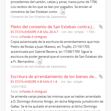
procedentes del carbón, calzas y pinas, hasta junio de 1766.
Los recibos de los que se dan por pagados. Se envían al
convento de San Esteban como
...
»
Convento de San Esteban de Salamanca
Pleito del convento de San Esteban contra Juan Mateos, vecino de La Cumbre, por el dinero que le debe (1709)
ES 37274.AHDOPE A-B-SAL-20-4-7
Uni. doc. simple
1709
Parte de
Fondo A (Antiguo)
Copia autenticada de la escritura de arrendamiento que hizo
Pedro de Rodas a Juan Mateos, en Trujillo, 21/10/1703,
autenticada por Gabriel Becerra, en 17/08/1709. Sigue la
escritura de poder general que el convento de San Esteban dio
a Fr. Bernardino
...
»
Convento de San Esteban de Salamanca
Escritura de arrendamiento de los bienes de San Juan de Grigoa, en Gallas (1832)
ES 37274.AHDOPE A-B-SAN-3-1-6
Uni. doc. simple
12/01/1832
Parte de
Fondo A (Antiguo)
Se arrienda varias piezas las mismas que se habían arrendado
a D. Domingo Antonio Amigo, en dicha feligresía, jurisdicción de
Gallas. Se le ha quitado el arrendamiento al dicho Domingo