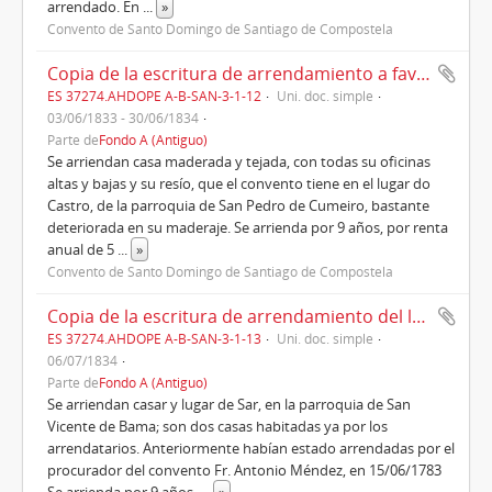
arrendado. En
...
»
Convento de Santo Domingo de Santiago de Compostela
Copia de la escritura de arrendamiento a favor de Antonio Gil, vecino de San Pedro de Cumeiro (1833)
ES 37274.AHDOPE A-B-SAN-3-1-12
Uni. doc. simple
03/06/1833 - 30/06/1834
Parte de
Fondo A (Antiguo)
Se arriendan casa maderada y tejada, con todas su oficinas
altas y bajas y su resío, que el convento tiene en el lugar do
Castro, de la parroquia de San Pedro de Cumeiro, bastante
deteriorada en su maderaje. Se arrienda por 9 años, por renta
anual de 5
...
»
Convento de Santo Domingo de Santiago de Compostela
Copia de la escritura de arrendamiento del lugar de San Vicente de Bama de San Pedro de Cumeiro (1834)
ES 37274.AHDOPE A-B-SAN-3-1-13
Uni. doc. simple
06/07/1834
Parte de
Fondo A (Antiguo)
Se arriendan casar y lugar de Sar, en la parroquia de San
Vicente de Bama; son dos casas habitadas ya por los
arrendatarios. Anteriormente habían estado arrendadas por el
procurador del convento Fr. Antonio Méndez, en 15/06/1783
Se arrienda por 9 años,
...
»