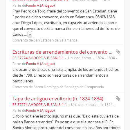
Parte de
Fondo A (Antiguo)
Fray Pedro de Toro, fraile del convento de San Esteban, tiene
`poder de dicho convento, dado en Salamanca, 03/03/1618,
ante Diego López, escribano, en cuya virtud arrienda la parte
que el convento de Salamanca tiene en la heredad de Torre de
Caños
...
»
Convento de San Esteban de Salamanca
Escrituras de arrendamientos del convento de Santiago (1824-1834)
ES 37274.AHDOPE A-B-SAN-3-1
Uni.doc. comp.
1824 - 1834
Parte de
Fondo A (Antiguo)
El documento 2 trae una lista, amplia, de los arriendos hechos
desde 1798. El resto son escrituras de arrendamientos a
particulares
Convento de Santo Domingo de Santiago de Compostela
Tapa de antiguo envoltorio (h. 1824-1834)
ES 37274.AHDOPE A-B-SAN-3-1-1
Uni. doc. simple
h. 1824
Parte de
Fondo A (Antiguo)
El folio no tiene escrito alguno más que: "Bajo esta cuvierta de
hallan Barios arriendos". Es posible que el autor sea el P. Fr.
Banito Alonso, procurador del convento en los años anteriores