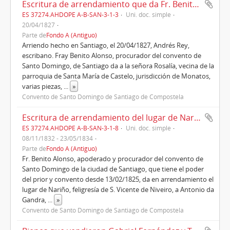
Escritura de arrendamiento que da Fr. Benito Alonso procurado del convento de Santiago a Rosalía Fernández, Vecina de la parroquia de Santa María de Castelo (1827)
ES 37274.AHDOPE A-B-SAN-3-1-3
Uni. doc. simple
20/04/1827
Parte de
Fondo A (Antiguo)
Arriendo hecho en Santiago, el 20/04/1827, Andrés Rey,
escribano. Fray Benito Alonso, procurador del convento de
Santo Domingo, de Santiago da a la señora Rosalía, vecina de la
parroquia de Santa María de Castelo, jurisdicción de Monatos,
varias piezas,
...
»
Convento de Santo Domingo de Santiago de Compostela
Escritura de arrendamiento del lugar de Nariño, feligresía de San Vicente Niveiro (1832)
ES 37274.AHDOPE A-B-SAN-3-1-8
Uni. doc. simple
08/11/1832 - 23/05/1834
Parte de
Fondo A (Antiguo)
Fr. Benito Alonso, apoderado y procurador del convento de
Santo Domingo de la ciudad de Santiago, que tiene el poder
del prior y convento desde 13/02/1825, da en arrendamiento el
lugar de Nariño, feligresía de S. Vicente de Niveiro, a Antonio da
Gandra,
...
»
Convento de Santo Domingo de Santiago de Compostela