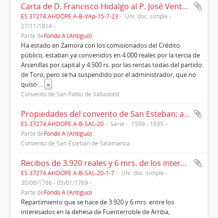
Carta de D. Francisco Hidalgo al P. José Ventura Martínez, O.P., 1814
ES 37274.AHDOPE A-B-VAp-15-7-23
Uni. doc. simple
27/11/1814
Parte de
Fondo A (Antiguo)
Ha estado en Zamora con los comisionados del Crédito
público, estaban ya convenidos en 4.000 reales por la tercia de
Arcenillas por capital y 4.500 rs. por las rentas todas del partido
de Toro, pero se ha suspendido por el administrador, que no
quiso
...
»
Convento de San Pablo de Valladolid
Propiedades del convento de San Esteban: arrendamientos, cuentas, pleitos ( 1600-1835)
ES 37274.AHDOPE A-B-SAL-20
Serie
1599 - 1835
Parte de
Fondo A (Antiguo)
Convento de San Esteban de Salamanca
Recibos de 3.920 reales y 6 mrs. de los interesados en la renta de la dehesa de Fuenterroble (1766-1769)
ES 37274.AHDOPE A-B-SAL-20-1-7
Uni. doc. simple
30/06/1766 - 05/01/1769
Parte de
Fondo A (Antiguo)
Repartimiento que se hace de 3.920 y 6 mrs. entre los
interesados en la dehesa de Fuenterroble de Arriba,