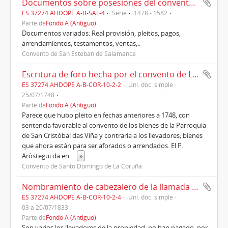
Documentos sobre posesiones del convento de San Esteban de Salamanca (1478-1582)
ES 37274.AHDOPE A-B-SAL-4
Serie
1478 - 1582
Parte de
Fondo A (Antiguo)
Documentos variados: Real provisión, pleitos, pagos,
arrendamientos, testamentos, ventas,..
Convento de San Esteban de Salamanca
Escritura de foro hecha por el convento de La Coruña de la viña de Xiela, en San Cristóbal das Viñas (1748)
ES 37274.AHDOPE A-B-COR-10-2-2
Uni. doc. simple
25/07/1748
Parte de
Fondo A (Antiguo)
Parece que hubo pleito en fechas anteriores a 1748, con
sentencia favorable al convento de los bienes de la Parroquia
de San Cristóbal das Viña y contraria a los llevadores; bienes
que ahora están para ser aforados o arrendados. El P.
Aróstegui da en
...
»
Convento de Santo Domingo de La Coruña
Nombramiento de cabezalero de la llamada Viña Giela, sita en el lugar de la Grela, de la parroquia de San Cristóbal das Viñas (1833)
ES 37274.AHDOPE A-B-COR-10-2-4
Uni. doc. simple
03 a 20/07/1833
Parte de
Fondo A (Antiguo)
Son varios los llevadores de la propiedad, no han pagado, por