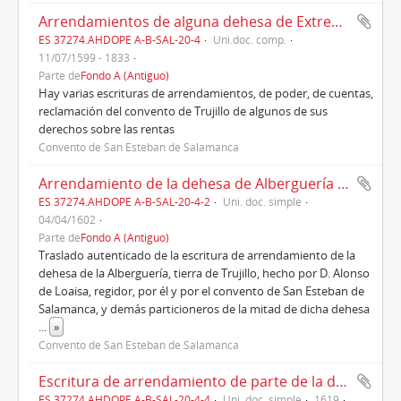
Arrendamientos de alguna dehesa de Extremadura, cuentas, apuntaciones concernientes a dicha dehesa, para inteligencia de sus sitios y linderos, enviadas por los administradores de Trujillo. (1599-1833)
ES 37274.AHDOPE A-B-SAL-20-4
Uni.doc. comp.
11/07/1599 - 1833
Parte de
Fondo A (Antiguo)
Hay varias escrituras de arrendamientos, de poder, de cuentas,
reclamación del convento de Trujillo de algunos de sus
derechos sobre las rentas
Convento de San Esteban de Salamanca
Arrendamiento de la dehesa de Alberguería a vecinos de Trujillo (1602)
ES 37274.AHDOPE A-B-SAL-20-4-2
Uni. doc. simple
04/04/1602
Parte de
Fondo A (Antiguo)
Traslado autenticado de la escritura de arrendamiento de la
dehesa de la Alberguería, tierra de Trujillo, hecho por D. Alonso
de Loaisa, regidor, por él y por el convento de San Esteban de
Salamanca, y demás particioneros de la mitad de dicha dehesa
...
»
Convento de San Esteban de Salamanca
Escritura de arrendamiento de parte de la dehesa que el convento de San Esteban tiene Torre de Caños Retamalejo y Fresneda en término de Medellín (1619)
ES 37274.AHDOPE A-B-SAL-20-4-4
Uni. doc. simple
1619