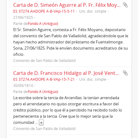
Carta de D. Simeón Aguirre al P. Fr. Félix Moyano, del convento de Valladolid, año 1825
ES 37274.AHDOPE A-B-VAp-15-5-11
Uni. doc. simple
27/06/1825
Parte de
Fondo A (Antiguo)
El Sr. Simeón Aguirre, contesta a Fr. Félix Moyano, depositario
del convento de San Pablo de Valladolid, agradeciéndole que le
hayan hecho administrador del préstamo de Fuentelmonge.
Soria, 27/06/1825. Pide le envíen documento acreditativo de su
oficio.
Convento de San Pablo de Valladolid
Carta de D. Francisco Hidalgo al P. José Ventura Martínez, O.P., 1814
ES 37274.AHDOPE A-B-VAp-15-7-21
Uni. doc. simple
30/09/1814
Parte de
Fondo A (Antiguo)
Le escribe sobre la tercia de Arcenillas: la tenían arrendada
pero el arrendatario no quiso otorgar escritura a favor del
crédito público, por lo que él a percibido ha recibido todo lo
perteneciente a la tercia. Cree que lo mejor sería que la
comunidad
...
»
Convento de San Pablo de Valladolid