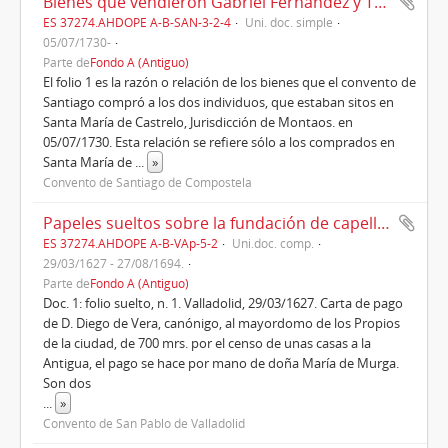
Bienes que vendieron Gabriel Fernández y Tomás de la Iglesia al convento de Santo Domingo, de Santiago, el año 1730
ES 37274.AHDOPE A-B-SAN-3-2-4
Uni. doc. simple
05/07/1730-
Parte de
Fondo A (Antiguo)
El folio 1 es la razón o relación de los bienes que el convento de
Santiago compró a los dos individuos, que estaban sitos en
Santa María de Castrelo, Jurisdicción de Montaos. en
05/07/1730. Esta relación se refiere sólo a los comprados en
Santa María de
...
»
Convento de Santiago de Compostela
Papeles sueltos sobre la fundación de capellanía y bienes de doña María de Murga (1627-1694)
ES 37274.AHDOPE A-B-VAp-5-2
Uni.doc. comp.
29/03/1627 - 27/08/1694.
Parte de
Fondo A (Antiguo)
Doc. 1: folio suelto, n. 1. Valladolid, 29/03/1627. Carta de pago
de D. Diego de Vera, canónigo, al mayordomo de los Propios
de la ciudad, de 700 mrs. por el censo de unas casas a la
Antigua, el pago se hace por mano de doña María de Murga.
Son dos
...
»
Convento de San Pablo de Valladolid