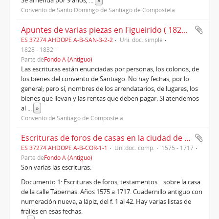
Convento de Santo Domingo de Santiago de Compostela
Apuntes de varias piezas en Figueirido ( 1827-1833)
ES 37274.AHDOPE A-B-SAN-3-2-2
Uni. doc. simple
1828 - 1832
Parte de
Fondo A (Antiguo)
Las escrituras están enunciadas por personas, los colonos, de
los bienes del convento de Santiago. No hay fechas, por lo
general; pero sí, nombres de los arrendatarios, de lugares, los
bienes que llevan y las rentas que deben pagar. Si atendemos
al
...
»
Convento de Santiago de Compostela
Escrituras de foros de casas en la ciudad de La Coruña y propiedades en el agra de El Orzán (1575 - 1834)
ES 37274.AHDOPE A-B-COR-1-1
Uni.doc. comp.
1575 - 1717
Parte de
Fondo A (Antiguo)
Son varias las escrituras:
Documento 1: Escrituras de foros, testamentos... sobre la casa
de la calle Tabernas. Años 1575 a 1717. Cuadernillo antiguo con
numeración nueva, a lápiz, del f. 1 al 42. Hay varias listas de
frailes en esas fechas.