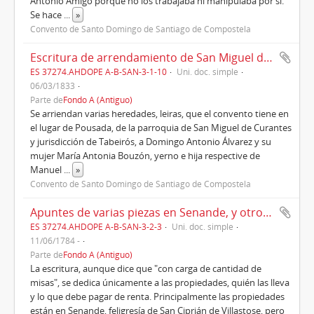
Antonio Amigo porque no los trabajaba ni manipulaba por sí.
Se hace
...
»
Convento de Santo Domingo de Santiago de Compostela
Escritura de arrendamiento de San Miguel de Curantes, hecho en marzo de 1833
ES 37274.AHDOPE A-B-SAN-3-1-10
Uni. doc. simple
06/03/1833
Parte de
Fondo A (Antiguo)
Se arriendan varias heredades, leiras, que el convento tiene en
el lugar de Pousada, de la parroquia de San Miguel de Curantes
y jurisdicción de Tabeirós, a Domingo Antonio Álvarez y su
mujer María Antonia Bouzón, yerno e hija respective de
Manuel
...
»
Convento de Santo Domingo de Santiago de Compostela
Apuntes de varias piezas en Senande, y otros lugares, por fundación de D. Pedro Pazos y Mon, con carga de cantidad de misas (1784)
ES 37274.AHDOPE A-B-SAN-3-2-3
Uni. doc. simple
11/06/1784 -
Parte de
Fondo A (Antiguo)
La escritura, aunque dice que "con carga de cantidad de
misas", se dedica únicamente a las propiedades, quién las lleva
y lo que debe pagar de renta. Principalmente las propiedades
están en Senande, feligresía de San Ciprián de Villastose, pero