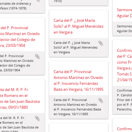
1910)
oniales de órdenes y
fesor (1874-1878)
Sermone
Aguilar 
Carta del P. ¿ José María
Solís? al P. Miguel Menéndez
Sermones 
 del P. Provincial
Aguilar D
en Vergara
io Martínez en Oviedo
 Rector del Colegio de
Carta del P. ¿ José María
ra, 23/03/1904
Solís? al P. Miguel Menéndez
Confirma
en Vergara
del P. Provincial
del P. C
io Martínez en Oviedo
como Pr
Rector del Colegio de
Vergara p
a, 23/03/1904
Carta del P. Provincial
Tomás S
Antonio Martínez en Oviedo
21/04/1
al P. Inocencio Fernández
Bada en Vergara, 16/11/1895
a del M. R. P. Fr.
Confirmac
te Romero en el
P. Cándi
Carta del P. Provincial
Prior del
io de San Juan Bautista
Antonio Martínez en Oviedo
por el P. 
rias, 09/01/1880
al P. Inocencio Fernández Bada
Perancho,
en Vergara, 16/11/1895
a del M. R. P. Fr.
e Romero en el
o de San Juan Bautista de
Confirma
, 09/01/1880