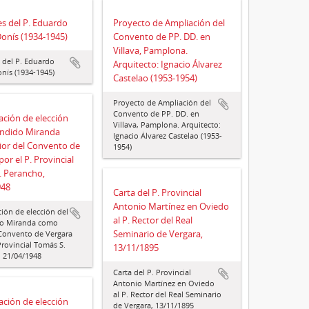
s del P. Eduardo
Proyecto de Ampliación del
Donís (1934-1945)
Convento de PP. DD. en
Villava, Pamplona.
del P. Eduardo
Arquitecto: Ignacio Álvarez
onís (1934-1945)
Castelao (1953-1954)
Proyecto de Ampliación del
Convento de PP. DD. en
ción de elección
Villava, Pamplona. Arquitecto:
ándido Miranda
Ignacio Álvarez Castelao (1953-
ior del Convento de
1954)
or el P. Provincial
. Perancho,
948
Carta del P. Provincial
Antonio Martínez en Oviedo
ión de elección del
al P. Rector del Real
do Miranda como
Seminario de Vergara,
 Convento de Vergara
Provincial Tomás S.
13/11/1895
 21/04/1948
Carta del P. Provincial
Antonio Martínez en Oviedo
al P. Rector del Real Seminario
ción de elección
de Vergara, 13/11/1895