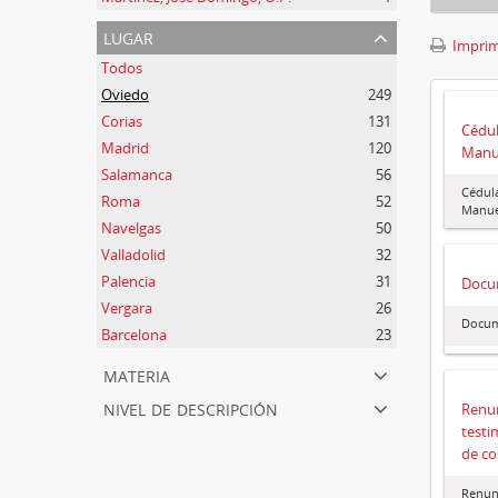
lugar
Imprimi
Todos
Oviedo
249
Corias
131
Cédul
Madrid
120
Manu
Salamanca
56
Cédula
Roma
52
Manue
Navelgas
50
Valladolid
32
Palencia
31
Docu
Vergara
26
Docum
Barcelona
23
materia
nivel de descripción
Renun
testi
de co
Renunc