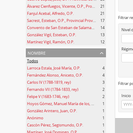
Álvarez Cienfuegos, Vicente, O.P., Provincial Prov. España
21
Fanjul Acebal, Alfredo, O.P.
21
Filtrar r
Sacrest, Esteban, O.P., Provincial Prov. España
17
Convento de San Esteban de Salamanca
14
Nivel 
González Vigil, Esteban, O.P.
13
Martínez Vigil, Ramón, O.P.
12
Régime
nombre
Todos
Larroca Estala, José María, O.P.
4
Fernández Alonso, Aniceto, O.P.
4
Carlos IV (1788-1819, rey)
3
Filtrar 
Fernando VII (1784-1833, rey)
2
Inicio
Felipe V (1683-1746, rey)
2
Hoyos Gómez, Manuel María de los, O.P.
1
González Arintero, Juan, O.P.
1
Anónimo
1
Cascón Pérez, Segismundo, O.P.
1
Martínez, José Domingo, O.P.
1