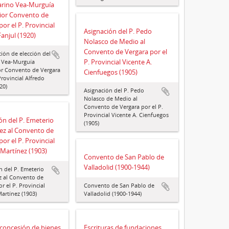
arino Vea-Murguía
ior Convento de
or el P. Provincial
Asignación del P. Pedo
Fanjul (1920)
Nolasco de Medio al
Convento de Vergara por el
ión de elección del
P. Provincial Vicente A.
 Vea-Murguía
r Convento de Vergara
Cienfuegos (1905)
Provincial Alfredo
20)
Asignación del P. Pedo
Nolasco de Medio al
Convento de Vergara por el P.
Provincial Vicente A. Cienfuegos
ón del P. Emeterio
(1905)
ez al Convento de
or el P. Provincial
Martínez (1903)
Convento de San Pablo de
Valladolid (1900-1944)
n del P. Emeterio
 al Convento de
r el P. Provincial
Convento de San Pablo de
artínez (1903)
Valladolid (1900-1944)
concesión de bienes
Escrituras de fundaciones