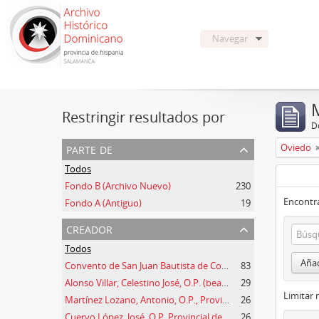
Navegar
Restringir resultados por
De
parte de
Oviedo
Todos
Fondo B (Archivo Nuevo)
230
Encontra
Fondo A (Antiguo)
19
creador
Todos
Añad
Convento de San Juan Bautista de Corias
83
Alonso Villar, Celestino José, O.P. (beato)
29
Limitar 
Martínez Lozano, Antonio, O.P., Provincial Prov. España
26
Cuervo López, José, O.P. Provincial de España y de la Prov. de Argentina
26