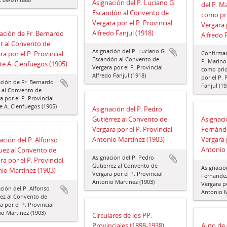
Asignación del P. Luciano G.
del P. M
Escandón al Convento de
como pr
Vergara por el P. Provincial
Vergara p
Alfredo Fanjul (1918)
ación de Fr. Bernardo
Alfredo 
t al Convento de
Asignación del P. Luciano G.
ra por el P. Provincial
Confirmac
Escandón al Convento de
P. Marino
te A. Cienfuegos (1905)
Vergara por el P. Provincial
como prio
Alfredo Fanjul (1918)
por el P. 
ción de Fr. Bernardo
Fanjul (19
 al Convento de
a por el P. Provincial
e A. Cienfuegos (1905)
Asignación del P. Pedro
Gutiérrez al Convento de
Asignaci
Vergara por el P. Provincial
Fernánd
Antonio Martínez (1903)
Vergara p
ación del P. Alfonso
Antonio 
ez al Convento de
Asignación del P. Pedro
ra por el P. Provincial
Gutiérrez al Convento de
Asignació
io Martínez (1903)
Vergara por el P. Provincial
Fernández
Antonio Martínez (1903)
Vergara po
ción del P. Alfonso
Antonio M
ez al Convento de
a por el P. Provincial
o Martínez (1903)
Circulares de los PP.
Provinciales (1898-1938)
Auto de 