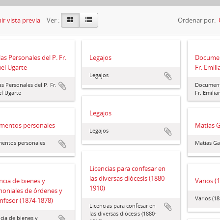
r vista previa
Ver :
Ordenar por:
as Personales del P. Fr.
Legajos
Documen
el Ugarte
Fr. Emili
Legajos
s Personales del P. Fr.
Document
l Ugarte
Fr. Emilia
Legajos
mentos personales
Matías G
Legajos
entos personales
Matías Ga
Licencias para confesar en
las diversas diócesis (1880-
cia de bienes y
Varios (
1910)
moniales de órdenes y
Varios (1
nfesor (1874-1878)
Licencias para confesar en
las diversas diócesis (1880-
ia de bienes y