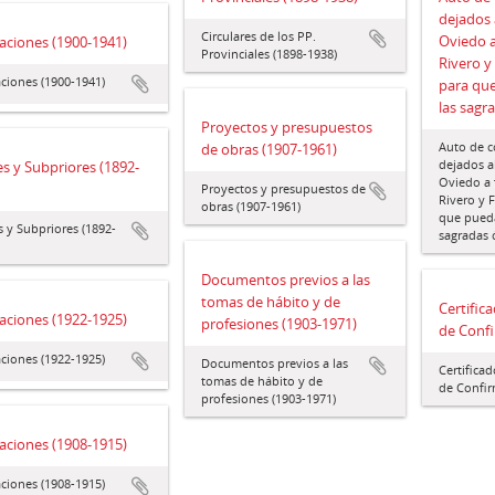
dejados 
Circulares de los PP.
Oviedo a
aciones (1900-1941)
Provinciales (1898-1938)
Rivero y
ciones (1900-1941)
para qu
las sagr
Proyectos y presupuestos
Auto de c
de obras (1907-1961)
dejados a
es y Subpriores (1892-
Oviedo a 
Proyectos y presupuestos de
Rivero y F
obras (1907-1961)
que pueda
s y Subpriores (1892-
sagradas 
Documentos previos a las
tomas de hábito y de
Certific
aciones (1922-1925)
profesiones (1903-1971)
de Confi
ciones (1922-1925)
Documentos previos a las
Certifica
tomas de hábito y de
de Confir
profesiones (1903-1971)
aciones (1908-1915)
ciones (1908-1915)