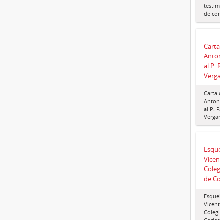
testim
de con
Carta
Anton
al P.
Verga
Carta 
Anton
al P. 
Vergar
Esquel
Vicen
Coleg
de Co
Esquel
Vicent
Colegi
Corias