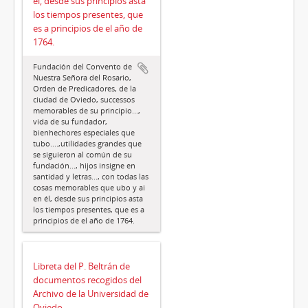
él, desde sus principios asta
los tiempos presentes, que
es a principios de el año de
1764.
Fundación del Convento de
Nuestra Señora del Rosario,
Orden de Predicadores, de la
ciudad de Oviedo, successos
memorables de su principio...,
vida de su fundador,
bienhechores especiales que
tubo....,utilidades grandes que
se siguieron al común de su
fundación..., hijos insigne en
santidad y letras..., con todas las
cosas memorables que ubo y ai
en él, desde sus principios asta
los tiempos presentes, que es a
principios de el año de 1764.
Libreta del P. Beltrán de
documentos recogidos del
Archivo de la Universidad de
Oviedo.