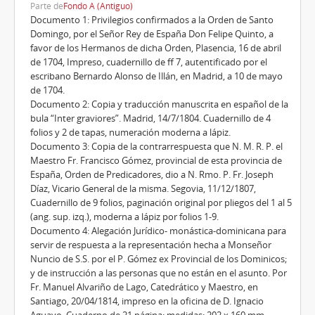
Parte de
Fondo A (Antiguo)
Documento 1: Privilegios confirmados a la Orden de Santo
Domingo, por el Señor Rey de España Don Felipe Quinto, a
favor de los Hermanos de dicha Orden, Plasencia, 16 de abril
de 1704, Impreso, cuadernillo de ff 7, autentificado por el
escribano Bernardo Alonso de Illán, en Madrid, a 10 de mayo
de 1704.
Documento 2: Copia y traducción manuscrita en español de la
bula “Inter graviores”. Madrid, 14/7/1804. Cuadernillo de 4
folios y 2 de tapas, numeración moderna a lápiz.
Documento 3: Copia de la contrarrespuesta que N. M. R. P. el
Maestro Fr. Francisco Gómez, provincial de esta provincia de
España, Orden de Predicadores, dio a N. Rmo. P. Fr. Joseph
Díaz, Vicario General de la misma. Segovia, 11/12/1807,
Cuadernillo de 9 folios, paginación original por pliegos del 1 al 5
(ang. sup. izq.), moderna a lápiz por folios 1-9.
Documento 4: Alegación Jurídico- monástica-dominicana para
servir de respuesta a la representación hecha a Monseñor
Nuncio de S.S. por el P. Gómez ex Provincial de los Dominicos;
y de instrucción a las personas que no están en el asunto. Por
Fr. Manuel Alvariño de Lago, Catedrático y Maestro, en
Santiago, 20/04/1814, impreso en la oficina de D. Ignacio
Aguayo. Cuaderno de 21 página; medidas: 202 x 160 mm.,