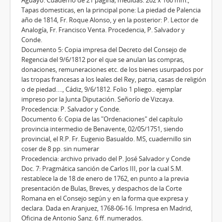
Tapas domesticas, en la principal pone: La piedad de Palencia
año de 1814, Fr. Roque Alonso, y en la posterior: P. Lector de
Analogía, Fr. Francisco Venta. Procedencia, P. Salvador y
Conde.
Documento 5: Copia impresa del Decreto del Consejo de
Regencia del 9/6/1812 por el que se anulan las compras,
donaciones, remuneraciones etc. de los bienes usurpados por
las tropas francesas a los leales del Rey, patria, casas de religión
o de piedad…., Cádiz, 9/6/1812. Folio 1 pliego.. ejemplar
impreso por la Junta Diputación. Señorío de Vizcaya.
Procedencia: P. Salvador y Conde.
Documento 6: Copia de las "Ordenaciones" del capítulo
provincia intermedio de Benavente, 02/05/1751, siendo
provincial, el R.P. Fr. Eugenio Basualdo. MS, cuadernillo sin
coser de 8 pp. sin numerar
Procedencia: archivo privado del P. José Salvador y Conde
Doc. 7: Pragmática sanción de Carlos III, por la cual S.M.
restablece la de 18 de enero de 1762, en punto a la previa
presentación de Bulas, Breves, y despachos de la Corte
Romana en el Consejo según y en la forma que expresa y
declara. Dada en Aranjuez, 1768-06-16. Impresa en Madrid,
Oficina de Antonio Sanz. 6 ff. numerados.