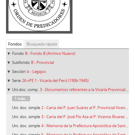
Fondos
Búsqueda rápida
Fondo
B - Fondo B (Archivo Nuevo)
Subfondo
B - Provincial
Sección
b - Legajos
Serie
26 vPE 1 - Vicaría del Perú (1906-1945)
Uni.doc. comp.
3 - Documentos referentes a la Vicaría Provincial del Perú (1907-1928)
1 más...
Uni. doc. simple
2 - Carta del P. Juan Suárez al P. Provincial Vicente Álvarez Cienfuegos, Llaicho, Paucartambo (Perú), 14/05/1907
Uni. doc. simple
3 - Carta del P. José Pío Aza al P. Vicente Álvarez Cienfuegos, Llaicho, Paucartambo (Perú), 19/07/1908
Uni. doc. simple
4 - Memoria de la Prefectura Apostólica de Santo Domingo de Urubamba y Madre de Dios al muy R. P. Visitador Fr. Pablo Sánchez (1911)
Uni. doc. simple
5 - Memoria de la Prefectura Apostólica de Santo Domingo de Urubamba (1911)