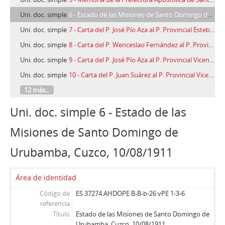
Uni. doc. simple
6 - Estado de las Misiones de Santo Domingo de Urubamba, Cuzco, 10/08/1911
Uni. doc. simple
7 - Carta del P. José Pío Aza al P. Provincial Esteban Sacrest, San Luis del Manu (Perú), 10/12/1913
Uni. doc. simple
8 - Carta del P. Wenceslao Fernández al P. Provincial Vicente Álvarez Cienfuegos, San Jacinto en el Madre de Dios (Perú), 15/03/1915
Uni. doc. simple
9 - Carta del P. José Pío Aza al P. Provincial Vicente Álvarez Cienfuegos, Lima, Santuario de Santa Rosa, 16/06/1915
Uni. doc. simple
10 - Carta del P. Juan Suárez al P. Provincial Vicente Álvarez Cienfuegos, Santa Rosa de Lima, 13/04/1917
12 más...
Uni. doc. simple 6 - Estado de las
Misiones de Santo Domingo de
Urubamba, Cuzco, 10/08/1911
Área de identidad
Código de
ES 37274.AHDOPE B-B-b-26 vPE 1-3-6
referencia
Título
Estado de las Misiones de Santo Domingo de
Urubamba, Cuzco, 10/08/1911