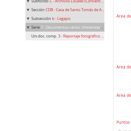
Subfondo
C - Archivos Locales (Conventos y Casas)
Sección
CDB - Casa de Santo Tomás de Aquino de Córdoba
Área de
Subsección
b - Legajos
Serie
7 - Documentos varios: Universidad y Convento Santo Tomás de Aquino, U.L.C. (1956-1980)
Uni.doc. comp.
3 - Reportaje fotográfico de la Universidad Laboral de Córdoba (1957)
Área de
Área de
Puntos