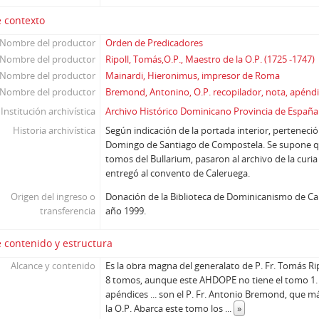
 contexto
Nombre del productor
Orden de Predicadores
Nombre del productor
Ripoll, Tomás,O.P., Maestro de la O.P. (1725 -1747)
Nombre del productor
Mainardi, Hieronimus, impresor de Roma
Nombre del productor
Bremond, Antonino, O.P. recopilador, nota, apéndic
Institución archivística
Archivo Histórico Dominicano Provincia de España
Historia archivística
Según indicación de la portada interior, perteneci
Domingo de Santiago de Compostela. Se supone qu
tomos del Bullarium, pasaron al archivo de la curia 
entregó al convento de Caleruega.
Origen del ingreso o
Donación de la Biblioteca de Dominicanismo de Ca
transferencia
año 1999.
 contenido y estructura
Alcance y contenido
Es la obra magna del generalato de P. Fr. Tomás Ri
8 tomos, aunque este AHDOPE no tiene el tomo 1. L
apéndices ... son el P. Fr. Antonio Bremond, que m
la O.P. Abarca este tomo los
...
»