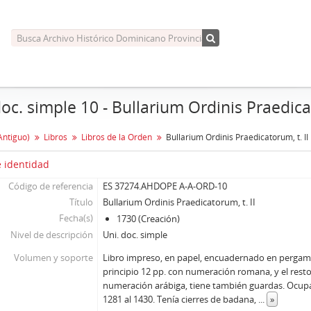
doc. simple 10 - Bullarium Ordinis Praedicat
Antiguo)
Libros
Libros de la Orden
Bullarium Ordinis Praedicatorum, t. II
 identidad
Código de referencia
ES 37274.AHDOPE A-A-ORD-10
Título
Bullarium Ordinis Praedicatorum, t. II
Fecha(s)
1730 (Creación)
Nivel de descripción
Uni. doc. simple
Volumen y soporte
Libro impreso, en papel, encuadernado en pergami
principio 12 pp. con numeración romana, y el resto 
numeración arábiga, tiene también guardas. Ocupa 
1281 al 1430. Tenía cierres de badana,
...
»