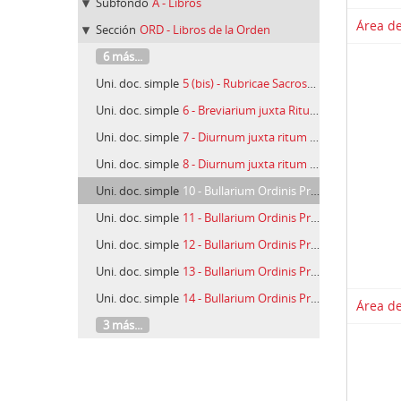
Subfondo
A - Libros
Área de
Sección
ORD - Libros de la Orden
6 más...
Uni. doc. simple
5 (bis) - Rubricae Sacrosancti Sacrificii Missae secundum Ritum FF. O.P
Uni. doc. simple
6 - Breviarium juxta Ritum Sacri Ordinis Praedicatorum, pars secunda
Uni. doc. simple
7 - Diurnum juxta ritum Sacri Ordinis Praedicatorum.
Uni. doc. simple
8 - Diurnum juxta ritum Sacri Ordinis Praedicatoruum.
Uni. doc. simple
10 - Bullarium Ordinis Praedicatorum, t. II
Uni. doc. simple
11 - Bullarium Ordinis Praedicatorum, t. III
Uni. doc. simple
12 - Bullarium Ordinis Praedicatorum, t. IV
Uni. doc. simple
13 - Bullarium Ordinis Praedicatorum, t. V
Uni. doc. simple
14 - Bullarium Ordinis Praedicatorum, t. VI
Área de
3 más...