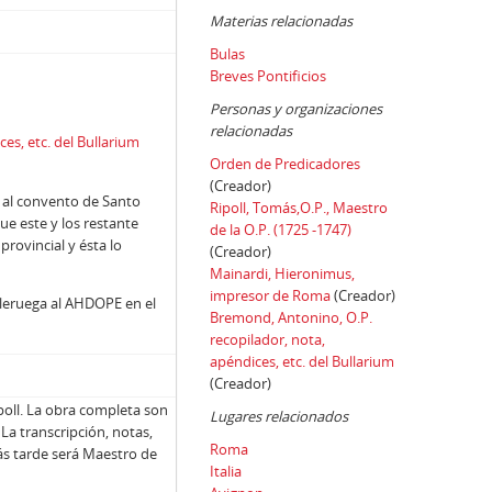
Materias relacionadas
Bulas
Breves Pontificios
Personas y organizaciones
relacionadas
es, etc. del Bullarium
Orden de Predicadores
(Creador)
ó al convento de Santo
Ripoll, Tomás,O.P., Maestro
e este y los restante
de la O.P. (1725 -1747)
provincial y ésta lo
(Creador)
Mainardi, Hieronimus,
impresor de Roma
(Creador)
leruega al AHDOPE en el
Bremond, Antonino, O.P.
recopilador, nota,
apéndices, etc. del Bullarium
(Creador)
poll. La obra completa son
Lugares relacionados
a transcripción, notas,
Roma
ás tarde será Maestro de
Italia