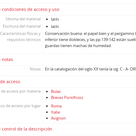
 condiciones de acceso y uso
Idioma del material
latín
Escritura del material
latín
Características físicas y
Conservación buena: el papel bien y el pergamino 
requisitos técnicos
inferior tiene dobleces, y las pp.139-142 están suelt
guardas tienen machas de humedad.
e notas
Notas
En la catalogación del siglo XX tenía la sig. C - A- OR
 de acceso
 de acceso por materia
Bulas
Breves Pontificios
os de acceso por lugar
Roma
Italia
Avignon
 control de la descripción