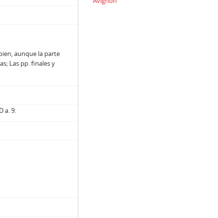
Avignon
bien, aunque la parte
as; Las pp. finales y
D a. 9.