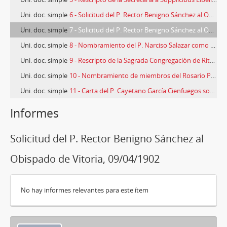
Uni. doc. simple
6 - Solicitud del P. Rector Benigno Sánchez al Obispado de Vitoria, 21/12/1900
Uni. doc. simple
7 - Solicitud del P. Rector Benigno Sánchez al Obispado de Vitoria, 09/04/1902
Uni. doc. simple
8 - Nombramiento del P. Narciso Salazar como Director de la V. O. Tercera de Vergara por el P. Provincial Antonio Martínez, 10/11/1903
Uni. doc. simple
9 - Rescripto de la Sagrada Congregación de Ritos, 15/04/1935
Uni. doc. simple
10 - Nombramiento de miembros del Rosario Perpetuo de Vergara por el P. Provincial Antonio Martínez, 08/08/1895
Uni. doc. simple
11 - Carta del P. Cayetano García Cienfuegos sobre la Cofradía del Rosario
9 más...
Informes
Solicitud del P. Rector Benigno Sánchez al
Obispado de Vitoria, 09/04/1902
No hay informes relevantes para este ítem