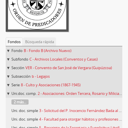
Fondos
Búsqueda rápida
Fondo
B - Fondo B (Archivo Nuevo)
Subfondo
C - Archivos Locales (Conventos y Casas)
Sección
VER - Convento de San José de Vergara (Guipúzcoa)
Subsección
b - Legajos
Serie
8 - Culto y Asociaciones (1867-1945)
Uni.doc. comp.
2 - Asociaciones: Orden Tercera, Rosario y Milicia Angélica (1888-1945)
2 más...
Uni. doc. simple
3 - Solicitud del P. Inocencio Fernández Bada al Obispado de Vitoria, 08/04/1894
Uni. doc. simple
4 - Facultad para otorgar hábitos y profesiones de la Tercera Orden concedida por el P. Provincial Antonio Martínez, 09/05/1894
Uni. doc. simple
5 - Rescripto de la Secretaria a Supplicibus Libellis, 12/12/1896