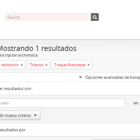
Mostrando 1 resultados
scripción archivística
 dominico
Trianos
Tropas francesas
Opciones avanzadas de bús
r resultados con :
en
ir nuevo criterio
resultados por :