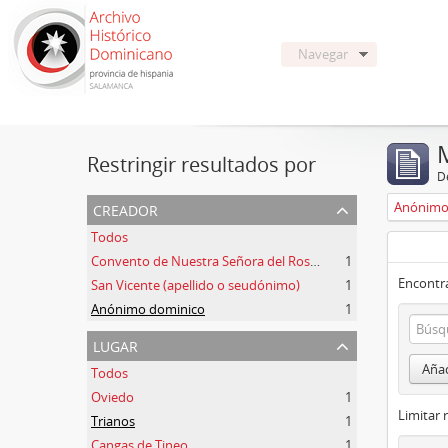
Navegar
Restringir resultados por
De
creador
Anónimo
Todos
Convento de Nuestra Señora del Rosario de Oviedo
1
Encontra
San Vicente (apellido o seudónimo)
1
Anónimo dominico
1
lugar
Añad
Todos
Oviedo
1
Limitar 
Trianos
1
Cangas de Tineo
1