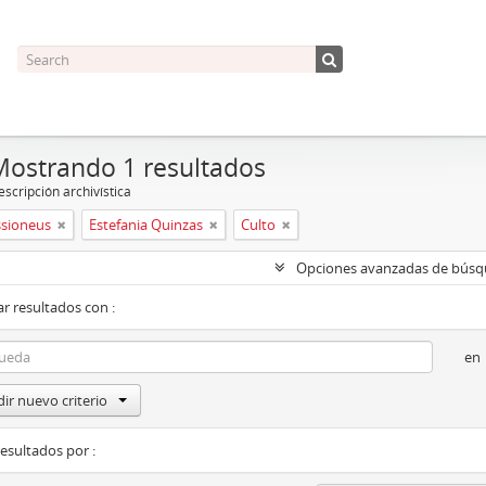
Mostrando 1 resultados
scripción archivística
ssioneus
Estefania Quinzas
Culto
Opciones avanzadas de bús
r resultados con :
en
ir nuevo criterio
resultados por :