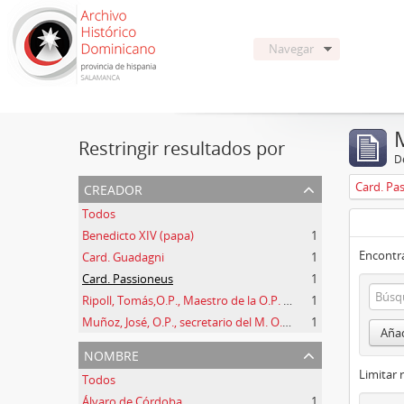
Navegar
Restringir resultados por
De
creador
Card. Pa
Todos
Benedicto XIV (papa)
1
Encontra
Card. Guadagni
1
Card. Passioneus
1
Ripoll, Tomás,O.P., Maestro de la O.P. (1725 -1747)
1
Muñoz, José, O.P., secretario del M. O. P. Fr. Ripoll
1
Añad
nombre
Limitar 
Todos
Álvaro de Córdoba
1