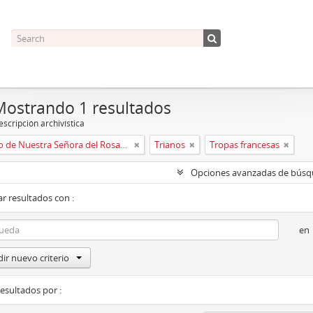
Mostrando 1 resultados
scripción archivística
Convento de Nuestra Señora del Rosario de Oviedo
Trianos
Tropas francesas
Opciones avanzadas de bús
r resultados con :
en
ir nuevo criterio
resultados por :