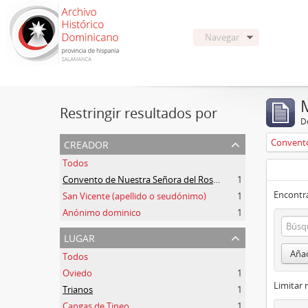
Navegar
Restringir resultados por
De
creador
Todos
Convento de Nuestra Señora del Rosario de Oviedo
1
Encontra
San Vicente (apellido o seudónimo)
1
Anónimo dominico
1
lugar
Añad
Todos
Oviedo
1
Limitar 
Trianos
1
Cangas de Tineo
1