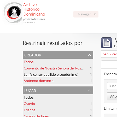
Navegar
Restringir resultados por
De
creador
San Vice
Todos
Convento de Nuestra Señora del Rosario de Oviedo
1
Encontra
San Vicente (apellido o seudónimo)
1
Anónimo dominico
1
lugar
Añad
Todos
Oviedo
1
Limitar 
Trianos
1
Cangas de Tineo
1