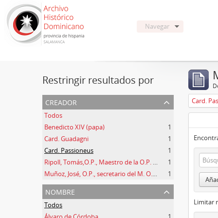
Navegar
Restringir resultados por
De
creador
Card. Pa
Todos
Benedicto XIV (papa)
1
Encontra
Card. Guadagni
1
Card. Passioneus
1
Ripoll, Tomás,O.P., Maestro de la O.P. (1725 -1747)
1
Muñoz, José, O.P., secretario del M. O. P. Fr. Ripoll
1
Añad
nombre
Limitar 
Todos
Álvaro de Córdoba
1