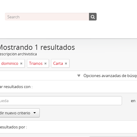
Mostrando 1 resultados
scripción archivística
 dominico
Trianos
Carta
Opciones avanzadas de bús
r resultados con :
en
ir nuevo criterio
resultados por :