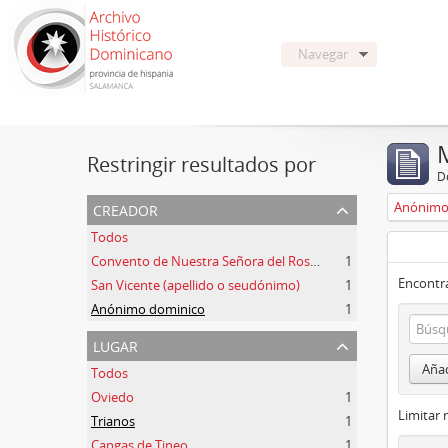
Navegar
Restringir resultados por
De
creador
Anónimo
Todos
Convento de Nuestra Señora del Rosario de Oviedo
1
Encontra
San Vicente (apellido o seudónimo)
1
Anónimo dominico
1
lugar
Añad
Todos
Oviedo
1
Limitar 
Trianos
1
Cangas de Tineo
1