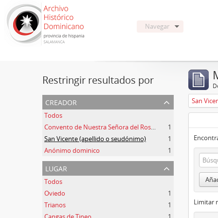
Navegar
Restringir resultados por
De
creador
San Vice
Todos
Convento de Nuestra Señora del Rosario de Oviedo
1
Encontra
San Vicente (apellido o seudónimo)
1
Anónimo dominico
1
lugar
Añad
Todos
Oviedo
1
Limitar 
Trianos
1
Cangas de Tineo
1