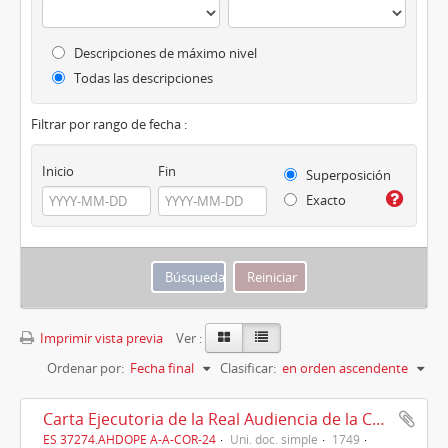
Descripciones de máximo nivel
Todas las descripciones
Filtrar por rango de fecha :
Inicio
Fin
Superposición
Exacto
Imprimir vista previa
Ver :
Ordenar por:
Fecha final
Clasificar:
en orden ascendente
Carta Ejecutoria de la Real Audiencia de la Coruña sus autos, a favor del convento contra Manuel de Lastres y consortes, sobre bienes San Amaro y agra de la Torre de Hércules, 1749
ES 37274.AHDOPE A-A-COR-24
Uni. doc. simple
1749