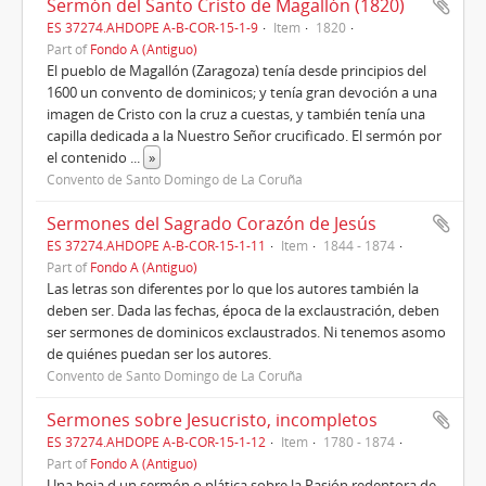
Sermón del Santo Cristo de Magallón (1820)
ES 37274.AHDOPE A-B-COR-15-1-9
Item
1820
Part of
Fondo A (Antiguo)
El pueblo de Magallón (Zaragoza) tenía desde principios del
1600 un convento de dominicos; y tenía gran devoción a una
imagen de Cristo con la cruz a cuestas, y también tenía una
capilla dedicada a la Nuestro Señor crucificado. El sermón por
el contenido
...
»
Convento de Santo Domingo de La Coruña
Sermones del Sagrado Corazón de Jesús
ES 37274.AHDOPE A-B-COR-15-1-11
Item
1844 - 1874
Part of
Fondo A (Antiguo)
Las letras son diferentes por lo que los autores también la
deben ser. Dada las fechas, época de la exclaustración, deben
ser sermones de dominicos exclaustrados. Ni tenemos asomo
de quiénes puedan ser los autores.
Convento de Santo Domingo de La Coruña
Sermones sobre Jesucristo, incompletos
ES 37274.AHDOPE A-B-COR-15-1-12
Item
1780 - 1874
Part of
Fondo A (Antiguo)
Una hoja d un sermón o plática sobre la Pasión redentora de