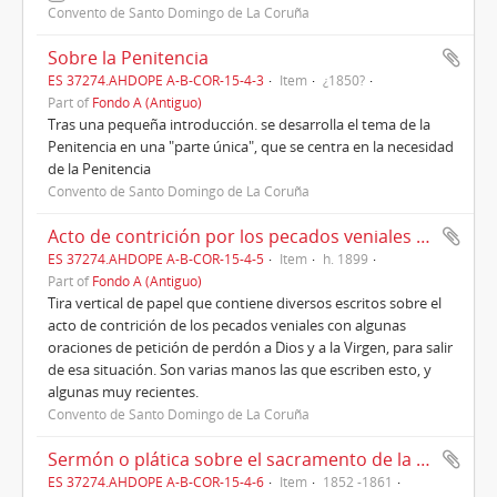
Convento de Santo Domingo de La Coruña
Sobre la Penitencia
ES 37274.AHDOPE A-B-COR-15-4-3
Item
¿1850?
Part of
Fondo A (Antiguo)
Tras una pequeña introducción. se desarrolla el tema de la
Penitencia en una "parte única", que se centra en la necesidad
de la Penitencia
Convento de Santo Domingo de La Coruña
Acto de contrición por los pecados veniales (s, XX)
ES 37274.AHDOPE A-B-COR-15-4-5
Item
h. 1899
Part of
Fondo A (Antiguo)
Tira vertical de papel que contiene diversos escritos sobre el
acto de contrición de los pecados veniales con algunas
oraciones de petición de perdón a Dios y a la Virgen, para salir
de esa situación. Son varias manos las que escriben esto, y
algunas muy recientes.
Convento de Santo Domingo de La Coruña
Sermón o plática sobre el sacramento de la Eucaristía(1852-1861)
ES 37274.AHDOPE A-B-COR-15-4-6
Item
1852 -1861