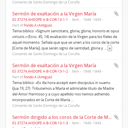
Convento de Santo Domingo de La Coruña
Sermón de exaltación a la Virgen María
ES 37274.AHDOPE A-B-COR-13-1-1
Item
1848 -1849
Part of
Fondo A (Antiguo)
Tema bíblico: «Signum sanctitatis, gloria, gloria, honoris et opus
virtutis.» (Ecco. 45, 14) exaltación de la Virgen para los fieles de
aquel momento. Señala que que se unen a los coros de la corte
[Corte de María], que serán signo de santidad, gloria y
...
»
Convento de Santo Domingo de La Coruña
Sermón de exaltación a la Virgen María
ES 37274.AHDOPE A-B-COR-13-1-2
Item
1848 -1849
Part of
Fondo A (Antiguo)
Tema bíblico: «Ex illa hora accepit eam discipulus in suam»
(Jua.19, 27). Tributemos a María el admirable título de Madre
del Amor Hermoso y a cuyo apellido nos hemos adherido
incorporados en la Corte de María....
Convento de Santo Domingo de La Coruña
Sermón dirigido a los coros de la Corte de María.
ES 37274.AHDOPE A-B-COR-13-1-3
Item
1848 -1849