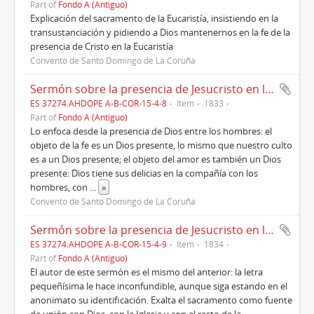
Part of
Fondo A (Antiguo)
Explicación del sacramento de la Eucaristía, insistiendo en la
transustanciación y pidiendo a Dios mantenernos en la fe de la
presencia de Cristo en la Eucaristía
Convento de Santo Domingo de La Coruña
Sermón sobre la presencia de Jesucristo en la Eucaristía (1833)
ES 37274.AHDOPE A-B-COR-15-4-8
Item
1833
Part of
Fondo A (Antiguo)
Lo enfoca desde la presencia de Dios entre los hombres: el
objeto de la fe es un Dios presente, lo mismo que nuestro culto
es a un Dios presente; el objeto del amor es también un Dios
presente: Dios tiene sus delicias en la compañía con los
hombres, con
...
»
Convento de Santo Domingo de La Coruña
Sermón sobre la presencia de Jesucristo en la Eucaristía (1834)
ES 37274.AHDOPE A-B-COR-15-4-9
Item
1834
Part of
Fondo A (Antiguo)
El autor de este sermón es el mismo del anterior: la letra
pequeñísima le hace inconfundible, aunque siga estando en el
anonimato su identificación. Exalta el sacramento como fuente
de unión con Dios, con la Iglesia y con el resto de la