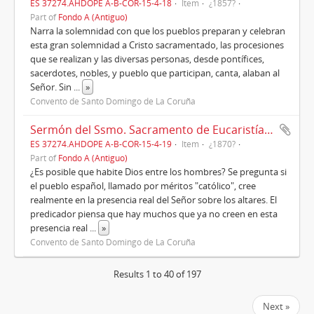
ES 37274.AHDOPE A-B-COR-15-4-18
Item
¿1857?
Part of
Fondo A (Antiguo)
Narra la solemnidad con que los pueblos preparan y celebran
esta gran solemnidad a Cristo sacramentado, las procesiones
que se realizan y las diversas personas, desde pontífices,
sacerdotes, nobles, y pueblo que participan, canta, alaban al
Señor. Sin
...
»
Convento de Santo Domingo de La Coruña
Sermón del Ssmo. Sacramento de Eucaristía. Corpus
ES 37274.AHDOPE A-B-COR-15-4-19
Item
¿1870?
Part of
Fondo A (Antiguo)
¿Es posible que habite Dios entre los hombres? Se pregunta si
el pueblo español, llamado por méritos "católico", cree
realmente en la presencia real del Señor sobre los altares. El
predicador piensa que hay muchos que ya no creen en esta
presencia real
...
»
Convento de Santo Domingo de La Coruña
Results 1 to 40 of 197
Next »