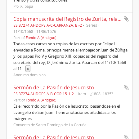
Pío IX, papa
Copia manuscrita del Registro de Zurita, relativo al proceso de Carranza en Roma, Cartapacio VII, año1570.
ES 37274.AHDOPE A-C-CARRANZA, B.-2
Series
11/10/1568 - 11/06/1576
Part of
Fondo A (Antiguo)
Todas estas cartas son copias de las escritas por Felipe II,
enviadas a Roma, principalmente al embajador Juan de Zúñiga
y los papas Pío V y Gregorio XIII, copiadas del registro del
secretario del rey, D. Jerónimo Zurita. Abarcan del 11/10/ 1568
al 11
...
»
Anónimo dominico
Sermón de La Pasión de Jesucristo
ES 37274.AHDOPE A-B-COR-15-1-2
Item
¿1808- 1835?
Part of
Fondo A (Antiguo)
Es el recorrido por la Pasión de Jesucristo, basándose en el
Evangelio de San Juan. Tiene anotaciones añadidas a los
márgenes.
Convento de Santo Domingo de La Coruña
Sermón de La Pasión de Jesucristo