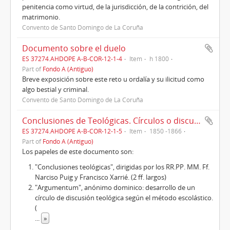
penitencia como virtud, de la jurisdicción, de la contrición, del
matrimonio.
Convento de Santo Domingo de La Coruña
Documento sobre el duelo
ES 37274.AHDOPE A-B-COR-12-1-4
Item
h 1800
Part of
Fondo A (Antiguo)
Breve exposición sobre este reto u ordalía y su ilicitud como
algo bestial y criminal.
Convento de Santo Domingo de La Coruña
Conclusiones de Teológicas. Círculos o discusiones sobre temas teológicos.
ES 37274.AHDOPE A-B-COR-12-1-5
Item
1850 -1866
Part of
Fondo A (Antiguo)
Los papeles de este documento son:
"Conclusiones teológicas", dirigidas por los RR.PP. MM. Ff.
Narciso Puig y Francisco Xarrié. (2 ff. largos)
"Argumentum", anónimo dominico: desarrollo de un
círculo de discusión teológica según el método escolástico.
(
...
»