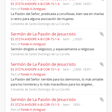
ES 37274.AHDOPE A-B-COR-15-1-4
Item
¿1808- 1835?
Part of
Fondo A (Antiguo)
La Pasión del Señor, predicada a coruñesas, bien sea en charlas
o retiro para alguna asociación de mujeres.
Convento de Santo Domingo de La Coruña
Sermón de La Pasión de Jesucristo
ES 37274.AHDOPE A-B-COR-15-1-6
Item
¿1850?
Part of
Fondo A (Antiguo)
Sermón dirigido a religiosos, y especialmente a religiosas
Convento de Santo Domingo de La Coruña
Sermón de La Pasión de Jesucristo
ES 37274.AHDOPE A-B-COR-15-1-3
Item
¿1808- 1835?
Part of
Fondo A (Antiguo)
La Pasión del Señor: terrible para los demonios, lo más amable
para los hombres y lo más maravilloso para los ángeles...
Convento de Santo Domingo de La Coruña
Sermón de La Pasión de Jesucristo
ES 37274.AHDOPE A-B-COR-15-1-5
Item
1850
Part of
Fondo A (Antiguo)