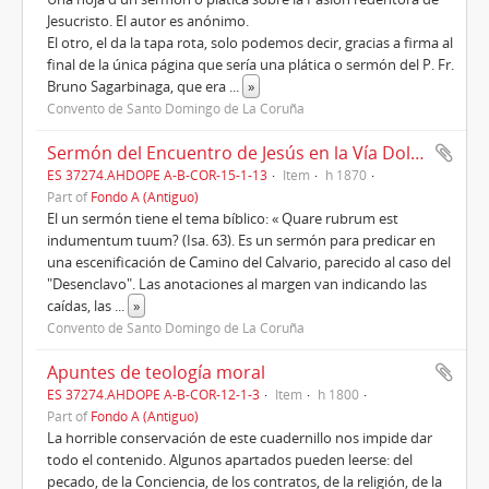
Jesucristo. El autor es anónimo.
El otro, el da la tapa rota, solo podemos decir, gracias a firma al
final de la única página que sería una plática o sermón del P. Fr.
Bruno Sagarbinaga, que era
...
»
Convento de Santo Domingo de La Coruña
Sermón del Encuentro de Jesús en la Vía Dolorosa.
ES 37274.AHDOPE A-B-COR-15-1-13
Item
h 1870
Part of
Fondo A (Antiguo)
El un sermón tiene el tema bíblico: « Quare rubrum est
indumentum tuum? (Isa. 63). Es un sermón para predicar en
una escenificación de Camino del Calvario, parecido al caso del
"Desenclavo". Las anotaciones al margen van indicando las
caídas, las
...
»
Convento de Santo Domingo de La Coruña
Apuntes de teología moral
ES 37274.AHDOPE A-B-COR-12-1-3
Item
h 1800
Part of
Fondo A (Antiguo)
La horrible conservación de este cuadernillo nos impide dar
todo el contenido. Algunos apartados pueden leerse: del
pecado, de la Conciencia, de los contratos, de la religión, de la