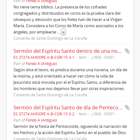
Part of
Fondo A (Antiguo)
No tiene tema bíblico. La presencia de los cofrades
congregados y distribuidos en coros es la prueba clara del
obsequio y devoción que los fieles han de hacer a la Virgen
María. Considera a los Coros de María como asociados a los
ángeles, por emplearse
...
»
Convento de Santo Domingo de La Coruña
Sermón del Espíritu Santo dentro de una novena
ES 37274.AHDOPE A-B-COR-15-3-1
Item
¿1800 -1850?
Part of
Fondo A (Antiguo)
Según dice el texto, es predica durante una novena, un día de
la misma, y está orientado a hacer ver cómo la vida de
Jesucristo está movida por el el Espíritu Santo, a diferencia de
los hombres que nos dejamos llevar por otras inspiraciones.
Convento de Santo Domingo de La Coruña
Sermón del Espíritu Santo de día de Pentecostés
ES 37274.AHDOPE A-B-COR-15-3-2
Item
¿1800 -1850?
Part of
Fondo A (Antiguo)
Sermón de la fiesta de Pentecostés, siguiendo la narración de
los Hechos y la acción del Espíritu Santo en el pueblo de Dios.
Convento de Santo Domingo de La Coruña