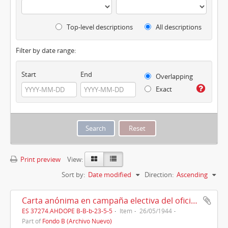
Top-level descriptions
All descriptions
Filter by date range:
Start
End
Overlapping
Exact
Print preview
View:
Sort by:
Date modified
Direction:
Ascending
Carta anónima en campaña electiva del oficio prioral en el convento de Padrón (1944)
ES 37274.AHDOPE B-B-b-23-5-5
Item
26/05/1944
Part of
Fondo B (Archivo Nuevo)