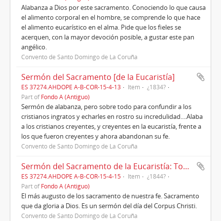
Alabanza a Dios por este sacramento. Conociendo lo que causa
el alimento corporal en el hombre, se comprende lo que hace
el alimento eucarístico en el alma. Pide que los fieles se
acerquen, con la mayor devoción posible, a gustar este pan
angélico.
Convento de Santo Domingo de La Coruña
Sermón del Sacramento [de la Eucaristía]
ES 37274.AHDOPE A-B-COR-15-4-13
Item
¿1834?
Part of
Fondo A (Antiguo)
Sermón de alabanza, pero sobre todo para confundir a los
cristianos ingratos y echarles en rostro su incredulidad....Alaba
a los cristianos creyentes, y creyentes en la eucaristía, frente a
los que fueron creyentes y ahora abandonan su fe.
Convento de Santo Domingo de La Coruña
Sermón del Sacramento de la Eucaristía: Tomad y comed, este es mi cuerpo
ES 37274.AHDOPE A-B-COR-15-4-15
Item
¿1844?
Part of
Fondo A (Antiguo)
El más augusto de los sacramento de nuestra fe. Sacramento
que da gloria a Dios. Es un sermón del día del Corpus Christi.
Convento de Santo Domingo de La Coruña