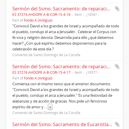
Sermón del Ssmo. Sacramento: de reparaciones de las injurias que Jesucristo recibe en el Sacramento
ES 37274.AHDOPE A-B-COR-15-4-16
Item
¿1856?
Part of
Fondo A (Antiguo)
"Convocó David a los grandes de Israel y acompañado de todo
el pueblo, condujo el arca a Jerusalén . Celebrar el Corpus con
fe viva y religión devota. Desarrolla para ello ¿qué debemos
hacer? ¿Con qué espíritu debemos disponernos para la
celebración de este día ?
Convento de Santo Domingo de La Coruña
Sermón del Ssmo. Sacramento: de reparaciones de las injurias que Jesucristo recibe en el Sacramento
ES 37274.AHDOPE A-B-COR-15-4-17
Item
¿1857?
Part of
Fondo A (Antiguo)
Comienza con el mismo texto que el anterior documento:
"Convocó David a los grandes de Israel y acompañado de todo
el pueblo, condujo el arca a Jerusalén." Es una festividad de
alabanzas y de acción de gracias. Nos pide un fervoroso
espíritu de amor y
...
»
Convento de Santo Domingo de La Coruña
Sermón del Ssmo. Sacramento de Eucaristía. Corpus