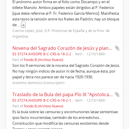
El anónimo autor firma en el folio como Docampo y en el
billete Manolo. Ambos papeles están dirigidos al P. Federico
[que debe referirse al P. Fr. Federico García Merino]. Manifiesta
este texto la tensión entre los frailes de Padrón; hay un bloque
de
...
»
Cuervo López, José, O.P. Provincial de España y de la Prov. de
Argentina
Novena del Sagrado Corazón de Jesús y plan de los sermones
ES 37274.AHDOPE B-C-CRS-b-18-2-2
Item
12/10/1869
Part of
Fondo B (Archivo Nuevo)
Son los 9 sermones de la novena del Sagrado Corazón de Jesús.
No hay ningún indicio de autor ni de fecha, aunque ésta, por
papel y letra nos parece ser de hacia 1920-1930.
Anónimo dominico (transcriptor)
Traslado de la Bula del papa Pío IX "Apstolicae Sedis moderationi (1869)
ES 37274.AHDOPE B-C-CRS-b-18-2-1
Item
12/10/1869
Part of
Fondo B (Archivo Nuevo)
Es la bula sobre las censuras y excomuniones latae sententiae
ipso facto incurrendae, también de los entredichos...
Constitución que modifica las censuras existentes desde
Trento y otras constituciones.