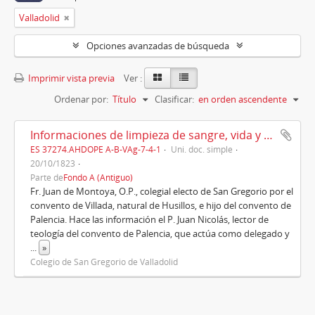
Valladolid
Opciones avanzadas de búsqueda
Imprimir vista previa
Ver :
Ordenar por:
Título
Clasificar:
en orden ascendente
Informaciones de limpieza de sangre, vida y costumbres de Fr. Juan Montoya (1823)
ES 37274.AHDOPE A-B-VAg-7-4-1
Uni. doc. simple
20/10/1823
Parte de
Fondo A (Antiguo)
Fr. Juan de Montoya, O.P., colegial electo de San Gregorio por el
convento de Villada, natural de Husillos, e hijo del convento de
Palencia. Hace las información el P. Juan Nicolás, lector de
teología del convento de Palencia, que actúa como delegado y
...
»
Colegio de San Gregorio de Valladolid