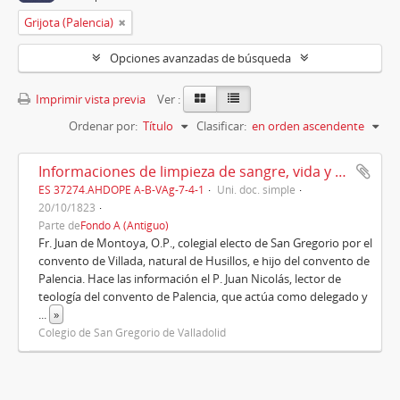
Grijota (Palencia)
Opciones avanzadas de búsqueda
Imprimir vista previa
Ver :
Ordenar por:
Título
Clasificar:
en orden ascendente
Informaciones de limpieza de sangre, vida y costumbres de Fr. Juan Montoya (1823)
ES 37274.AHDOPE A-B-VAg-7-4-1
Uni. doc. simple
20/10/1823
Parte de
Fondo A (Antiguo)
Fr. Juan de Montoya, O.P., colegial electo de San Gregorio por el
convento de Villada, natural de Husillos, e hijo del convento de
Palencia. Hace las información el P. Juan Nicolás, lector de
teología del convento de Palencia, que actúa como delegado y
...
»
Colegio de San Gregorio de Valladolid