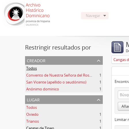
Navegar
Restringir resultados por
De
creador
Cangas d
Todos
Convento de Nuestra Señora del Rosario de Oviedo
1
Encontra
San Vicente (apellido o seudónimo)
1
Anónimo dominico
1
lugar
Añad
Todos
Oviedo
1
Limitar 
Trianos
1
Cangas de Tineo
1