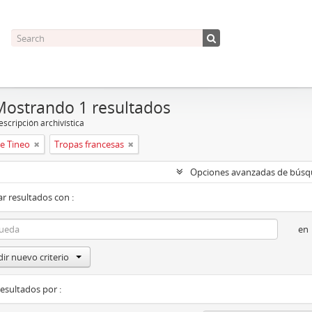
Mostrando 1 resultados
scripción archivística
e Tineo
Tropas francesas
Opciones avanzadas de bús
r resultados con :
en
ir nuevo criterio
resultados por :