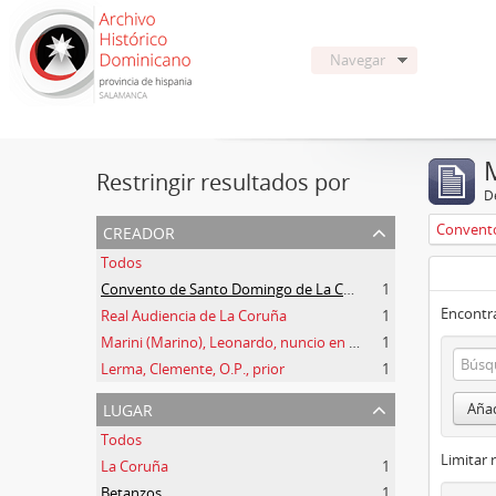
Navegar
Restringir resultados por
De
creador
Todos
Convento de Santo Domingo de La Coruña
1
Encontra
Real Audiencia de La Coruña
1
Marini (Marino), Leonardo, nuncio en España
1
Lerma, Clemente, O.P., prior
1
lugar
Añad
Todos
Limitar 
La Coruña
1
Betanzos
1