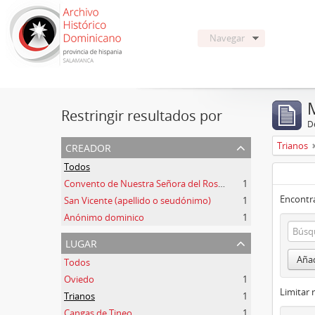
Navegar
Restringir resultados por
De
creador
Trianos
Todos
Convento de Nuestra Señora del Rosario de Oviedo
1
Encontra
San Vicente (apellido o seudónimo)
1
Anónimo dominico
1
lugar
Añad
Todos
Oviedo
1
Limitar 
Trianos
1
Cangas de Tineo
1