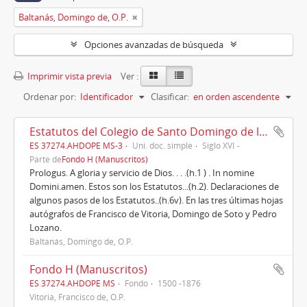
Baltanás, Domingo de, O.P.
Opciones avanzadas de búsqueda
Imprimir vista previa
Ver :
Ordenar por:
Identificador
Clasificar:
en orden ascendente
Estatutos del Colegio de Santo Domingo de la Cruz.
ES 37274.AHDOPE MS-3
Uni. doc. simple
Siglo XVI
Parte de
Fondo H (Manuscritos)
Prologus. A gloria y servicio de Dios. . . .(h.1 ) . In nomine
Domini.amen. Estos son los Estatutos...(h.2). Declaraciones de
algunos pasos de los Estatutos..(h.6v). En las tres últimas hojas
autógrafos de Francisco de Vitoria, Domingo de Soto y Pedro
Lozano.
Baltanás, Domingo de, O.P.
Fondo H (Manuscritos)
ES 37274.AHDOPE MS
Fondo
1500 -1876
Vitoria, Francisco de, O.P.