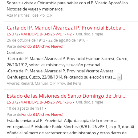
Sobre su visita a Chirumbia para hablar con el P. Vicario Apostólico.
Noticias de viajes y misioneros.
Aza Martínez, José Pío, O.P.
Carta del P. Manuel Álvarez al P. Provincial Esteban Sacrest, Cuzco, 26/10/1912; y Cartas al P. Provincial Vicente Álvarez Cienfuegos, Cuzco, 22/08/1914, 22/01/1916
ES 37274.AHDOPE B-B-b-26 vPE 1-7-2
Uni. doc. simple
26 de octubre de 1912 - 22 de agosto de 1916
Parte de
Fondo B (Archivo Nuevo)
Contiene:
-Carta del P. Manuel Álvarez al P. Provincial Esteban Sacrest, Cuzco,
26/10/1912, sobre las misiones y situación personal.
-Carta del P. Manuel Álvarez al P. Provincial Vicente Álvarez
Cienfuegos, Cuzco, 22/08/1914, felicitando su elección tras
...
»
Álvarez Renard, Manuel, O.P. Prov. del Perú
Estado de las Misiones de Santo Domingo de Urubamba, Cuzco, 10/08/1911
ES 37274.AHDOPE B-B-b-26 vPE 1-3-6
Uni. doc. simple
10 de agosto de 1911
Parte de
Fondo B (Archivo Nuevo)
Estado enviado al P. Provincial. Adjunta copia de la memoria
entregada al P. Visitador Pablo Sánchez (B/B b. 26 vPE 1, exp. 3, doc. 4).
Añade el número de sacramentos administrados y otros datos de