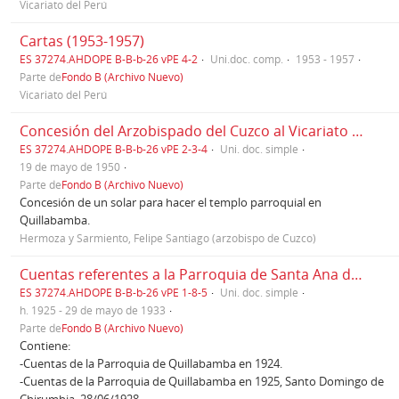
Vicariato del Perú
Cartas (1953-1957)
ES 37274.AHDOPE B-B-b-26 vPE 4-2
Uni.doc. comp.
1953 - 1957
Parte de
Fondo B (Archivo Nuevo)
Vicariato del Perú
Concesión del Arzobispado del Cuzco al Vicariato de la Provincia de España, Cuzco, 19/05/1950
ES 37274.AHDOPE B-B-b-26 vPE 2-3-4
Uni. doc. simple
19 de mayo de 1950
Parte de
Fondo B (Archivo Nuevo)
Concesión de un solar para hacer el templo parroquial en
Quillabamba.
Hermoza y Sarmiento, Felipe Santiago (arzobispo de Cuzco)
Cuentas referentes a la Parroquia de Santa Ana de Quillabamba (1924-1932)
ES 37274.AHDOPE B-B-b-26 vPE 1-8-5
Uni. doc. simple
h. 1925 - 29 de mayo de 1933
Parte de
Fondo B (Archivo Nuevo)
Contiene:
-Cuentas de la Parroquia de Quillabamba en 1924.
-Cuentas de la Parroquia de Quillabamba en 1925, Santo Domingo de
Chirumbia, 28/06/1928.