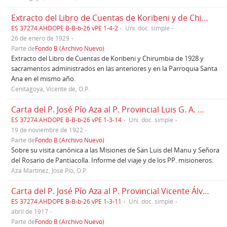
Extracto del Libro de Cuentas de Koribeni y de Chirumbia de 1928 y Sacramentos administrados, Cuzco, 26/01/1929
ES 37274.AHDOPE B-B-b-26 vPE 1-4-2
Uni. doc. simple
26 de enero de 1929
Parte de
Fondo B (Archivo Nuevo)
Extracto del Libro de Cuentas de Koribeni y Chirumbia de 1928 y
sacramentos administrados en las anteriores y en la Parroquia Santa
Ana en el mismo año.
Cenitagoya, Vicente de, O.P.
Carta del P. José Pío Aza al P. Provincial Luis G. A. Getino, Cuzco, 19/11/1922
ES 37274.AHDOPE B-B-b-26 vPE 1-3-14
Uni. doc. simple
19 de noviembre de 1922
Parte de
Fondo B (Archivo Nuevo)
Sobre su visita canónica a las Misiones de San Luis del Manu y Señora
del Rosario de Pantiacolla. Informe del viaje y de los PP. misioneros.
Aza Martínez, José Pío, O.P.
Carta del P. José Pío Aza al P. Provincial Vicente Álvarez Cienfuegos, Cuzco, 04/1917
ES 37274.AHDOPE B-B-b-26 vPE 1-3-11
Uni. doc. simple
abril de 1917
Parte de
Fondo B (Archivo Nuevo)