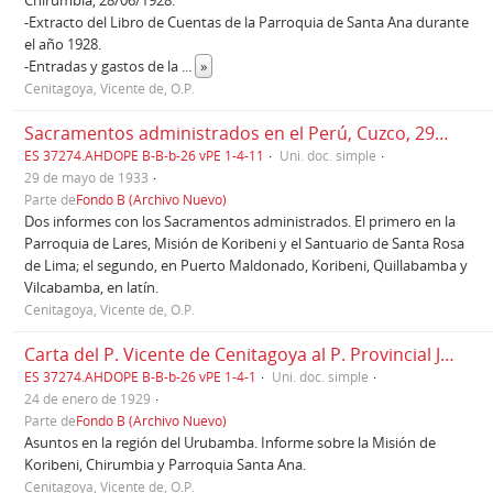
-Extracto del Libro de Cuentas de la Parroquia de Santa Ana durante
el año 1928.
-Entradas y gastos de la
...
»
Cenitagoya, Vicente de, O.P.
Sacramentos administrados en el Perú, Cuzco, 29/05/1933
ES 37274.AHDOPE B-B-b-26 vPE 1-4-11
Uni. doc. simple
29 de mayo de 1933
Parte de
Fondo B (Archivo Nuevo)
Dos informes con los Sacramentos administrados. El primero en la
Parroquia de Lares, Misión de Koribeni y el Santuario de Santa Rosa
de Lima; el segundo, en Puerto Maldonado, Koribeni, Quillabamba y
Vilcabamba, en latín.
Cenitagoya, Vicente de, O.P.
Carta del P. Vicente de Cenitagoya al P. Provincial José Cuervo, Cuzco, 24/01/1929
ES 37274.AHDOPE B-B-b-26 vPE 1-4-1
Uni. doc. simple
24 de enero de 1929
Parte de
Fondo B (Archivo Nuevo)
Asuntos en la región del Urubamba. Informe sobre la Misión de
Koribeni, Chirumbia y Parroquia Santa Ana.
Cenitagoya, Vicente de, O.P.