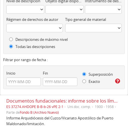
Nivel de descripción
Objeto digital disponibles
Instrumento de descripción
Régimen de derechos de autor
Tipo general de material
Descripciones de máximo nivel
Todas las descripciones
Filtrar por rango de fecha :
Inicio
Fin
Superposición
Exacto
Documentos fundacionales: informe sobre los límites del Vicariato de Puerto Maldonado y la Diócesis del Cuzco (1900-1958)
ES 37274.AHDOPE B-B-b-26 vPE 2-1
Uni.doc. comp.
1900 - 1958
Parte de
Fondo B (Archivo Nuevo)
Informe Arquidiócesis del Cuzco/Vicariato Apostólico de Puerto
Maldonado/limitación.