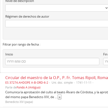
Nivel de descripción
Régimen de derechos de autor
Filtrar por rango de fecha :
Inicio
Fin
Circular del maestro de la O.P., P. Fr. Tomas Ripoll, Rom
ES 37274.AHDOPE A-B-ORD-6-2
Uni. doc. simple
1741-11-11
Parte de
Fondo A (Antiguo)
Comunica la aprobación del culto al beato Álvaro de Córdoba, y la aproba
del mismo papa Benedicto XIV, de
...
»
Benedicto XIV (papa)