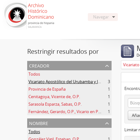
Navegar
Restringir resultados por
De
creador
Todos
Vicariato Apostólico del Urubamba y la Madre de Dios
3
Encontra
Provincia de España
1
Cenitagoya, Vicente de, O.P.
1
Sarasola Esparza, Sabas, O.P.
1
Fernández, Gerardo, O.P., Vicario en Perú
1
Añad
nombre
Limitar 
Todos
González Vigil, Esteban, O.P.
1