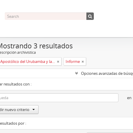
Mostrando 3 resultados
scripción archivística
Vicariato Apostólico del Urubamba y la Madre de Dios
Informe
Opciones avanzadas de bús
r resultados con :
en
ir nuevo criterio
resultados por :