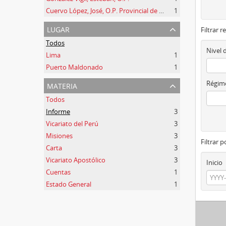
Cuervo López, José, O.P. Provincial de España y de la Prov. de Argentina
1
lugar
Filtrar r
Todos
Nivel 
Lima
1
Puerto Maldonado
1
materia
Régime
Todos
Informe
3
Vicariato del Perú
3
Misiones
3
Filtrar 
Carta
3
Vicariato Apostólico
3
Inicio
Cuentas
1
Estado General
1