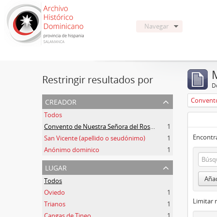
Navegar
Restringir resultados por
De
creador
Todos
Convento de Nuestra Señora del Rosario de Oviedo
1
Encontra
San Vicente (apellido o seudónimo)
1
Anónimo dominico
1
lugar
Añad
Todos
Oviedo
1
Limitar 
Trianos
1
Cangas de Tineo
1