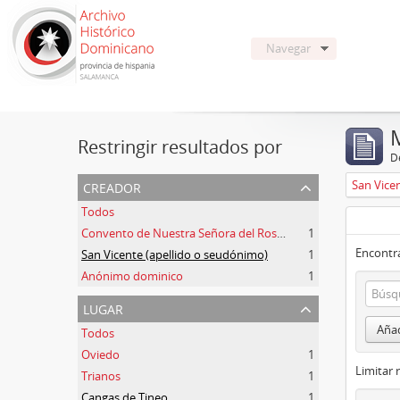
Navegar
Restringir resultados por
De
creador
San Vice
Todos
Convento de Nuestra Señora del Rosario de Oviedo
1
Encontra
San Vicente (apellido o seudónimo)
1
Anónimo dominico
1
lugar
Añad
Todos
Oviedo
1
Limitar 
Trianos
1
Cangas de Tineo
1