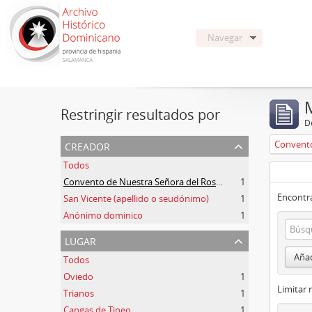
Navegar
Restringir resultados por
De
creador
Todos
Convento de Nuestra Señora del Rosario de Oviedo
1
Encontra
San Vicente (apellido o seudónimo)
1
Anónimo dominico
1
lugar
Añad
Todos
Oviedo
1
Limitar 
Trianos
1
Cangas de Tineo
1