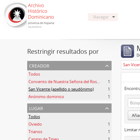
Navegar
Restringir resultados por
De
creador
San Vice
Todos
Convento de Nuestra Señora del Rosario de Oviedo
1
Encontra
San Vicente (apellido o seudónimo)
1
Anónimo dominico
1
lugar
Añad
Todos
Oviedo
1
Limitar 
Trianos
1
Cangas de Tineo
1