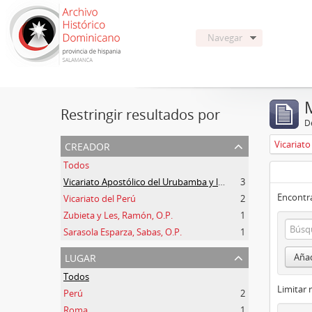
Navegar
Restringir resultados por
De
creador
Todos
Vicariato Apostólico del Urubamba y la Madre de Dios
3
Encontra
Vicariato del Perú
2
Zubieta y Les, Ramón, O.P.
1
Sarasola Esparza, Sabas, O.P.
1
lugar
Añad
Todos
Limitar 
Perú
2
Roma
1