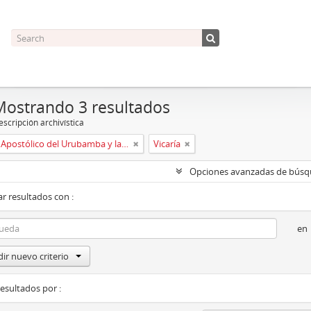
Mostrando 3 resultados
scripción archivística
Vicariato Apostólico del Urubamba y la Madre de Dios
Vicaría
Opciones avanzadas de bús
r resultados con :
en
ir nuevo criterio
resultados por :