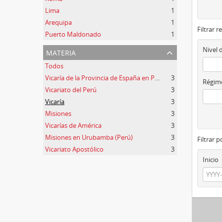
Lima
1
Arequipa
1
Filtrar r
Puerto Maldonado
1
materia
Nivel 
Todos
Vicaría de la Provincia de España en Perú
3
Régime
Vicariato del Perú
3
Vicaría
3
Misiones
3
Vicarías de América
3
Misiones en Urubamba (Perú)
3
Filtrar 
Vicariato Apostólico
3
Inicio