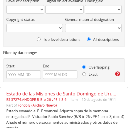
Level of description
Digital object available
Finding aid
Copyright status
General material designation
Top-level descriptions
All descriptions
Filter by date range:
Start
End
Overlapping
Exact
Estado de las Misiones de Santo Domingo de Urubamba, Cuzco, 10/08/1911
ES 37274.AHDOPE B-B-b-26 vPE 1-3-6
Item
10 de agosto de 1911
Part of
Fondo B (Archivo Nuevo)
Estado enviado al P. Provincial. Adjunta copia de la memoria
entregada al P. Visitador Pablo Sánchez (B/B b. 26 vPE 1, exp. 3, doc. 4).
Añade el número de sacramentos administrados y otros datos de
interés.