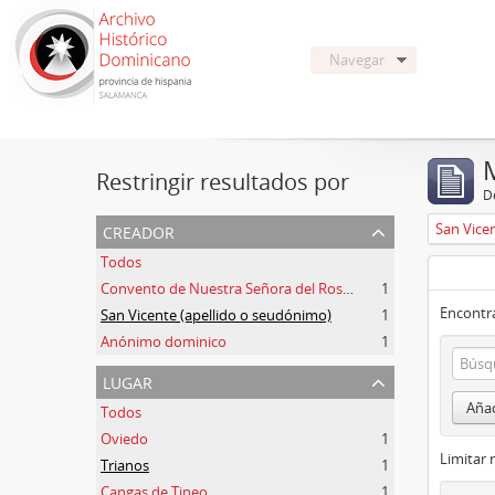
Navegar
Restringir resultados por
De
creador
San Vice
Todos
Convento de Nuestra Señora del Rosario de Oviedo
1
Encontra
San Vicente (apellido o seudónimo)
1
Anónimo dominico
1
lugar
Añad
Todos
Oviedo
1
Limitar 
Trianos
1
Cangas de Tineo
1