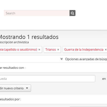
Mostrando 1 resultados
scripción archivística
nte (apellido o seudónimo)
Trianos
Guerra de la Independencia
Opciones avanzadas de bús
r resultados con :
en
ir nuevo criterio
resultados por :