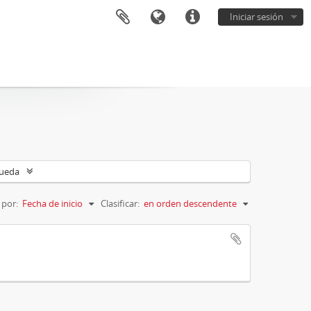
Iniciar sesión
queda
 por:
Fecha de inicio
Clasificar:
en orden descendente