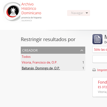
Navegar
Restringir resultados por
De
creador
Sólo las 
Todos
Vitoria, Francisco de, O.P.
1
Baltanás, Domingo de, O.P.
1
Imprimi
Fond
ES 37
Vitoria