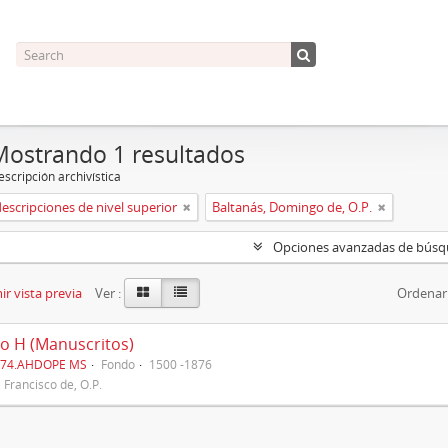
Mostrando 1 resultados
scripción archivística
descripciones de nivel superior
Baltanás, Domingo de, O.P.
Opciones avanzadas de bús
r vista previa
Ver :
Ordenar
o H (Manuscritos)
274.AHDOPE MS
Fondo
1500 -1876
, Francisco de, O.P.